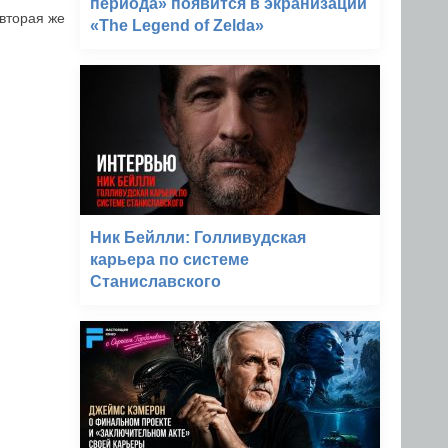
периода» появится в экранизации
вторая же
«The Legend of Zelda»
Ник Бейлли: Голливудская
карьера по системе
Станиславского