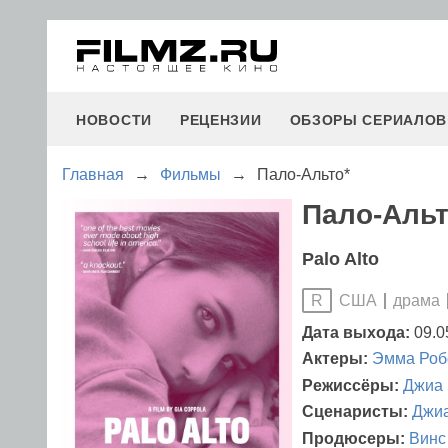
НОВОСТИ
РЕЦЕНЗИИ
ОБЗОРЫ СЕРИАЛОВ
Главная
→
Фильмы
→
Пало-Альто*
Пало-Альт
Palo Alto
США
драма
R
Дата выхода:
09.0
Актеры:
Эмма Роб
Режиссёры:
Джиа 
Сценаристы:
Джиа
Продюсеры:
Винс