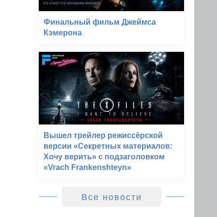
Финальный фильм Джеймса
Кэмерона
Вышел трейлер режиссёрской
версии «Секретных материалов:
Хочу верить» с подзаголовком
«Vrach Frankenshteyn»
Все новости