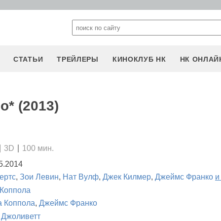
СТАТЬИ
ТРЕЙЛЕРЫ
КИНОКЛУБ НК
НК ОНЛАЙ
о* (2013)
3D
100 мин.
5.2014
ертс
,
Зои Левин
,
Нат Вулф
,
Джек Килмер
,
Джеймс Франко
и
Коппола
 Коппола
,
Джеймс Франко
 Джоливетт