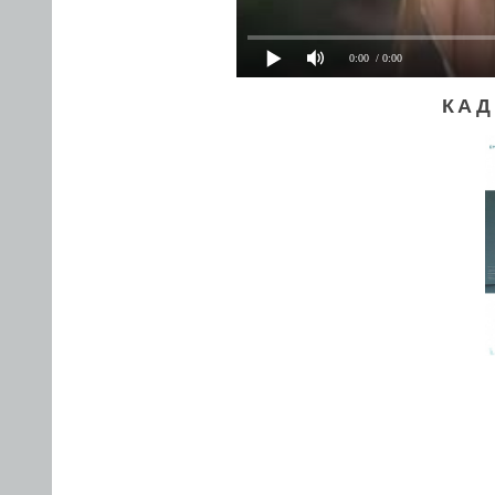
0:00
/ 0:00
КАД