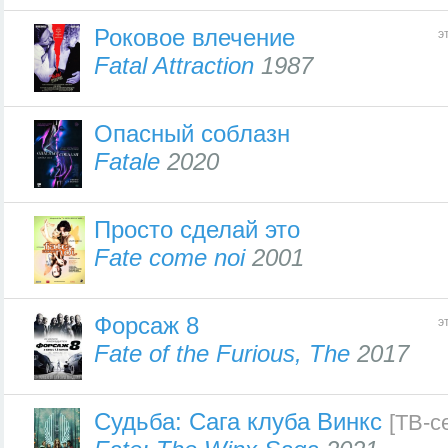
Роковое влечение
э
Fatal Attraction
1987
Опасный соблазн
Fatale
2020
Просто сделай это
Fate come noi
2001
Форсаж 8
э
Fate of the Furious, The
2017
Судьба: Сага клуба Винкс
[ТВ-с