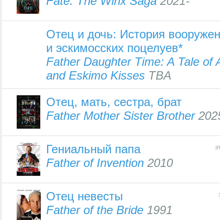
Fate: The Winx Saga
2021-
Отец и дочь: История вооружен
и эскимосских поцелуев*
Father Daughter Time: A Tale of
and Eskimo Kisses
TBA
Отец, мать, сестра, брат
Father Mother Sister Brother
202
Гениальный папа
э
Father of Invention
2010
Отец невесты
Father of the Bride
1991