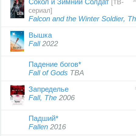
Сокол и Зимний Солдат
[ТВ-
э
сериал]
Falcon and the Winter Soldier, T
Вышка
Fall
2022
Падение богов*
Fall of Gods
TBA
Запределье
Fall, The
2006
Падший*
Fallen
2016