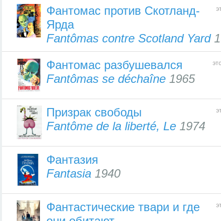
Фантомас против Скотланд-
э
Ярда
Fantômas contre Scotland Yard
1
Фантомас разбушевался
эт
Fantômas se déchaîne
1965
Призрак свободы
э
Fantôme de la liberté, Le
1974
Фантазия
Fantasia
1940
Фантастические твари и где
э
они обитают