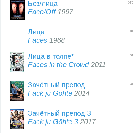
Без/лица
эт
Face/Off
1997
Лица
э
Faces
1968
Лица в толпе*
э
Faces in the Crowd
2011
Зачётный препод
э
Fack ju Göhte
2014
Зачётный препод 3
Fack ju Göhte 3
2017