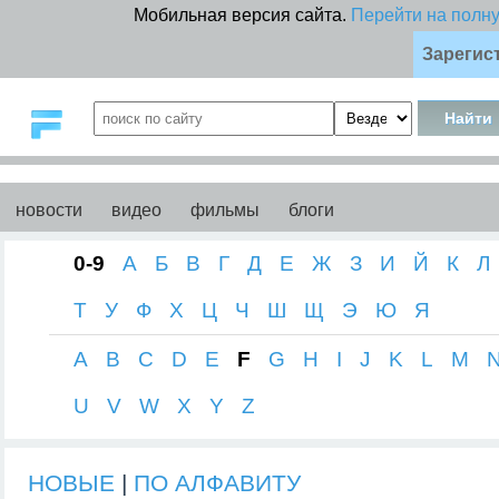
Мобильная версия сайта.
Перейти на полн
Зарегис
новости
видео
фильмы
блоги
0-9
А
Б
В
Г
Д
Е
Ж
З
И
Й
К
Л
Т
У
Ф
Х
Ц
Ч
Ш
Щ
Э
Ю
Я
A
B
C
D
E
F
G
H
I
J
K
L
M
U
V
W
X
Y
Z
НОВЫЕ
|
ПО АЛФАВИТУ