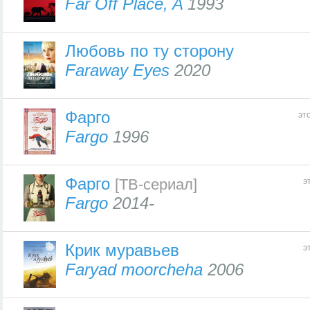
Far Off Place, A
1993
Любовь по ту сторону
Faraway Eyes
2020
Фарго
эт
Fargo
1996
Фарго
[ТВ-сериал]
э
Fargo
2014-
Крик муравьев
э
Faryad moorcheha
2006