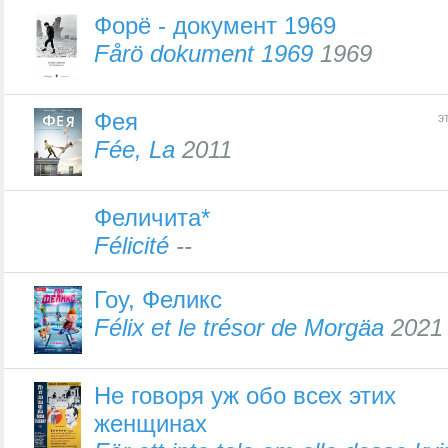
Форё - документ 1969
Fårö dokument 1969
1969
Фея
э
Fée, La
2011
Феличита*
Félicité
--
Гоу, Феликс
Félix et le trésor de Morgäa
2021
Не говоря уж обо всех этих
женщинах