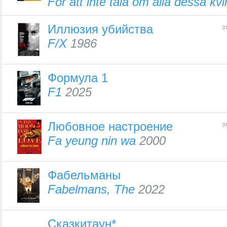
För att inte tala om alla dessa kv
Иллюзия убийства
э
F/X
1986
Формула 1
F1
2025
Любовное настроение
э
Fa yeung nin wa
2000
Фабельманы
Fabelmans, The
2022
Сказкитаун*