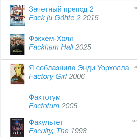
Зачётный препод 2
э
Fack ju Göhte 2
2015
Фэкхем-Холл
Fackham Hall
2025
Я соблазнила Энди Уорхолла
э
Factory Girl
2006
Фактотум
Factotum
2005
Факультет
эт
Faculty, The
1998