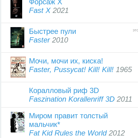
Форсаж X
Fast X
2021
Быстрее пули
эт
Faster
2010
Мочи, мочи их, киска!
Faster, Pussycat! Kill! Kill!
1965
Коралловый риф 3D
Faszination Korallenriff 3D
2011
Миром правит толстый
мальчик*
Fat Kid Rules the World
2012