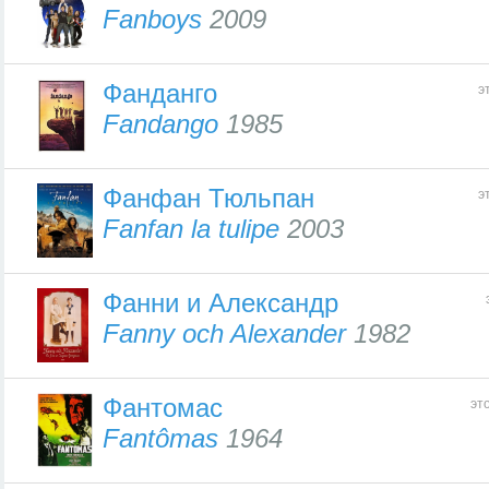
Fanboys
2009
Фанданго
э
Fandango
1985
Фанфан Тюльпан
э
Fanfan la tulipe
2003
Фанни и Александр
Fanny och Alexander
1982
Фантомас
эт
Fantômas
1964