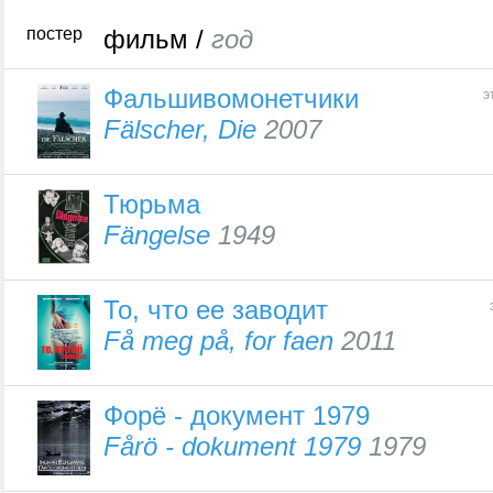
постер
фильм /
год
Фальшивомонетчики
э
Fälscher, Die
2007
Тюрьма
Fängelse
1949
То, что ее заводит
Få meg på, for faen
2011
Форё - документ 1979
Fårö - dokument 1979
1979