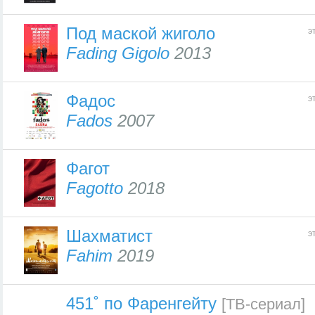
Под маской жиголо
э
Fading Gigolo
2013
Фадос
э
Fados
2007
Фагот
Fagotto
2018
Шахматист
э
Fahim
2019
451˚ по Фаренгейту
[ТВ-сериал]