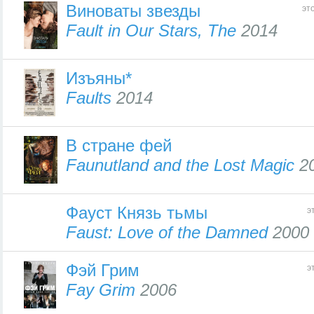
Виноваты звезды
эт
Fault in Our Stars, The
2014
Изъяны*
Faults
2014
В стране фей
Faunutland and the Lost Magic
2
Фауст Князь тьмы
э
Faust: Love of the Damned
2000
Фэй Грим
э
Fay Grim
2006