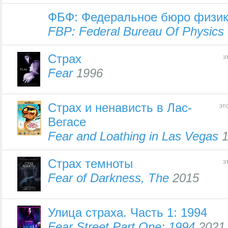
ФБФ: Федеральное бюро физик
FBP: Federal Bureau Of Physics
Страх
э
Fear
1996
Страх и ненависть в Лас-
эт
Вегасе
Fear and Loathing in Las Vegas
1
Страх темноты
э
Fear of Darkness, The
2015
Улица страха. Часть 1: 1994
Fear Street Part One: 1994
2021