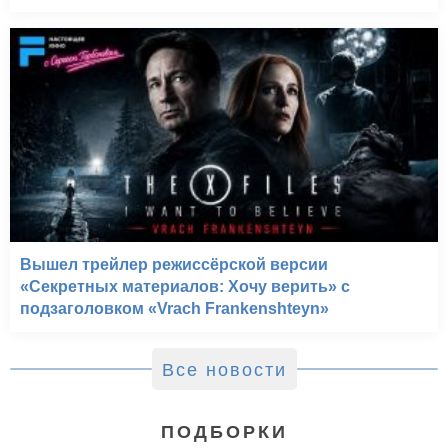
Вышел трейлер режиссёрской версии
«Секретных материалов: Хочу верить» с
подзаголовком «Vrach Frankenshteyn»
Все новости
ПОДБОРКИ