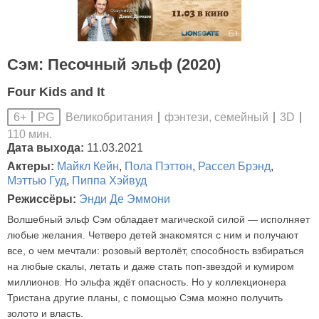
Сэм: Песочный эльф (2020)
Four Kids and It
Великобритания
фэнтези, семейный
3D
6+
PG
110 мин.
Дата выхода:
11.03.2021
Актеры:
Майкл Кейн
,
Пола Пэттон
,
Рассел Брэнд
,
Мэттью Гуд
,
Пиппа Хэйвуд
Режиссёры:
Энди Де Эммони
Волшебный эльф Сэм обладает магической силой — исполняет
любые желания. Четверо детей знакомятся с ним и получают
все, о чем мечтали: розовый вертолёт, способность взбираться
на любые скалы, летать и даже стать поп-звездой и кумиром
миллионов. Но эльфа ждёт опасность. Но у коллекционера
Тристана другие планы, с помощью Сэма можно получить
золото и власть.