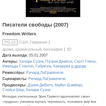
Писатели свободы (2007)
Freedom Writers
США, Германия
PG-13
драма, криминальный, биография
3D
Дата выхода:
05.01.2007
Актеры:
Хилари Суэнк
,
Патрик Демпси
,
Скотт Гленн
,
Имельда Стонтон
,
Габриэль Чаварриа
и другие
Режиссёры:
Ричард ЛаГравенези
Сценаристы:
Ричард ЛаГравенези
Продюсеры:
Дэнни ДеВито
,
Майкл Шэмберг
,
Стейси Шер
,
Хилари Суэнк
Молодая учительница Эрин Грувелл вдохновляет своих
«трудных» учеников изучать терпимость, познавать мир вне