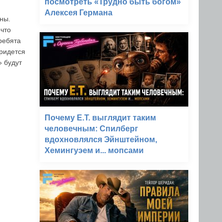
посмотреть «Трудно быть богом»
Алексея Германа
ны.
что
ребята
ридется
» будут
Почему E.T. выглядит таким
человечным: Спилберг
вдохновлялся Эйнштейном,
Хемингуэем и... мопсами