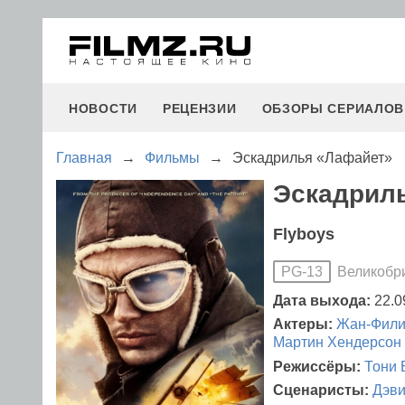
НОВОСТИ
РЕЦЕНЗИИ
ОБЗОРЫ СЕРИАЛОВ
Главная
→
Фильмы
→
Эскадрилья «Лафайет»
Эскадриль
Flyboys
Великобр
PG-13
Дата выхода:
22.0
Актеры:
Жан-Фил
Мартин Хендерсон
Режиссёры:
Тони 
Сценаристы:
Дэви