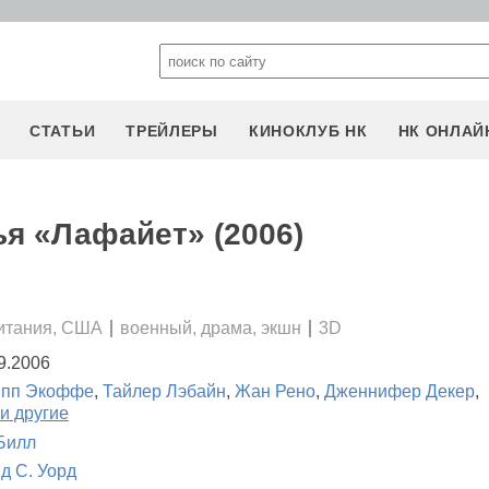
СТАТЬИ
ТРЕЙЛЕРЫ
КИНОКЛУБ НК
НК ОНЛАЙ
я «Лафайет» (2006)
итания, США
военный, драма, экшн
3D
9.2006
ипп Экоффе
,
Тайлер Лэбайн
,
Жан Рено
,
Дженнифер Декер
,
и другие
Билл
д С. Уорд