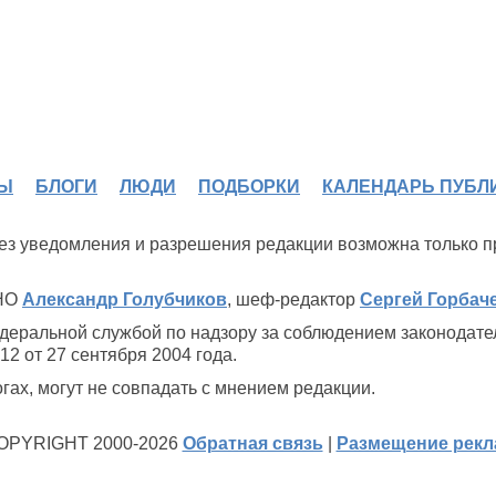
Ы
БЛОГИ
ЛЮДИ
ПОДБОРКИ
КАЛЕНДАРЬ ПУБЛ
В бой идут одни
«старики» (1973)
 без уведомления и разрешения редакции возможна только 
ИНО
Александр Голубчиков
, шеф-редактор
Сергей Горбач
деральной службой по надзору за соблюдением законодате
2 от 27 сентября 2004 года.
ах, могут не совпадать с мнением редакции.
OPYRIGHT 2000-2026
Обратная связь
|
Размещение рек