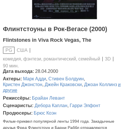
Флинтстоуны в Рок-Вегасе (2000)
Flintstones in Viva Rock Vegas, The
США
PG
комедия, фэнтези, романтический, семейный
3D
90 мин.
Дата выхода:
28.04.2000
Актеры:
Марк Адди
,
Стивен Болдуин
,
Кристен Джонстон
,
Джейн Краковски
,
Джоан Коллинз
и
другие
Режиссёры:
Брайан Левант
Сценаристы:
Дебора Каплан
,
Гарри Элфонт
Продюсеры:
Брюс Коэн
Фильм-приквел популярной ленты 1994 года. Закадычные
друзья Фред Флинтстоун и Барни Раббл отправляются