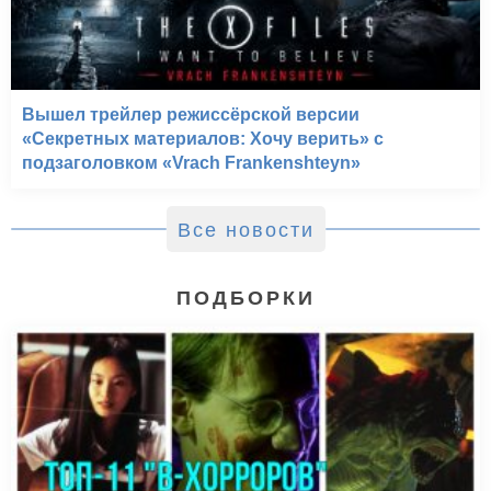
Вышел трейлер режиссёрской версии
«Секретных материалов: Хочу верить» с
подзаголовком «Vrach Frankenshteyn»
Все новости
ПОДБОРКИ