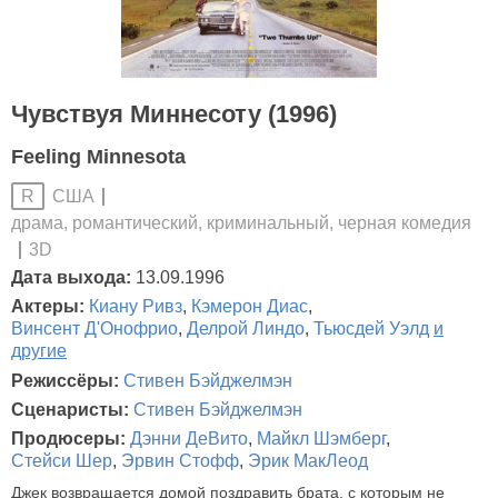
Чувствуя Миннесоту (1996)
Feeling Minnesota
США
R
драма, романтический, криминальный, черная комедия
3D
Дата выхода:
13.09.1996
Актеры:
Киану Ривз
,
Кэмерон Диас
,
Винсент Д'Онофрио
,
Делрой Линдо
,
Тьюсдей Уэлд
и
другие
Режиссёры:
Стивен Бэйджелмэн
Сценаристы:
Стивен Бэйджелмэн
Продюсеры:
Дэнни ДеВито
,
Майкл Шэмберг
,
Стейси Шер
,
Эрвин Стофф
,
Эрик МакЛеод
Джек возвращается домой поздравить брата, с которым не