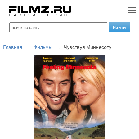
Главная
→
Фильмы
→
Чувствуя Миннесоту