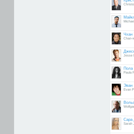
Крис
Christ
Майк
Michae
Чхан 
Chan-
Джес
Jesse 
Пола 
Paula 
Эван 
Evan P
Воль
Wolfga
Сара 
Sarah 