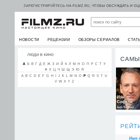
ЗАРЕГИСТРИРУЙТЕСЬ
НА FILMZ.RU, ЧТОБЫ ОБСУЖДАТЬ И О
НОВОСТИ
РЕЦЕНЗИИ
ОБЗОРЫ СЕРИАЛОВ
СТАТ
люди в кино
САМЫ
А
Б
В
Г
Д
Е
Ж
З
И
Й
К
Л
М
Н
О
П
Р
С
Т
У
Ф
Х
Ц
Ч
Ш
Щ
Э
Ю
Я
A
B
C
D
E
F
G
H
I
J
K
L
M
N
O
P
Q
R
S
T
U
V
W
X
Y
Z
Иэн
Софтли
Iain Softley
РЕЙТ
Имя 