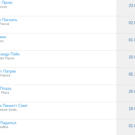
с Прояс
23.
royas
о Паскаль
02.
Pascal
енн
01.
enn
сандр Пэйн
10.
der Payne
т Патрик
05.
Patrick
 Плаза
26.
 Plaza
а Пинкетт Смит
18.
nkett Smith
 Падилья
01.
adilha