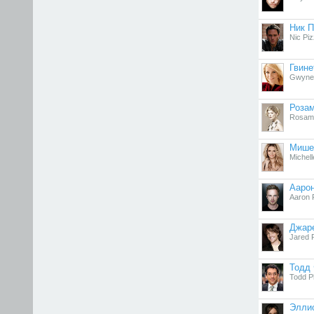
Ник П
Nic Piz
Гвине
Gwynet
Роза
Rosam
Мише
Michell
Ааро
Aaron 
Джар
Jared 
Тодд
Todd Ph
Элли