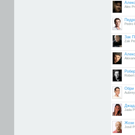
Алек
Alex P
Педр
Pedro 
Зак П
Zak P
Алек
Alexan
Робер
Robert 
Обри
Aubrey
Джад
Jada Pi
Жозе
José P