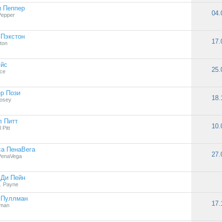
и Пеппер
04.
Pepper
 Пэкстон
17.
xton
эйс
25.
ce
р Пози
18.
Posey
л Питт
10.
 Pitt
са ПенаВега
27.
PenaVega
 Ди Пейн
. Payne
 Пуллман
17.
llman