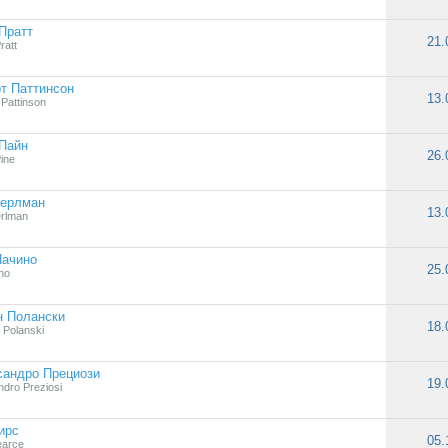
Пратт
21.
ratt
т Паттинсон
13.
 Pattinson
Пайн
26.
ine
Перлман
13.
rlman
Пачино
25.
no
н Полански
18.
Polanski
сандро Прециози
19.
ndro Preziosi
ирс
05.
earce