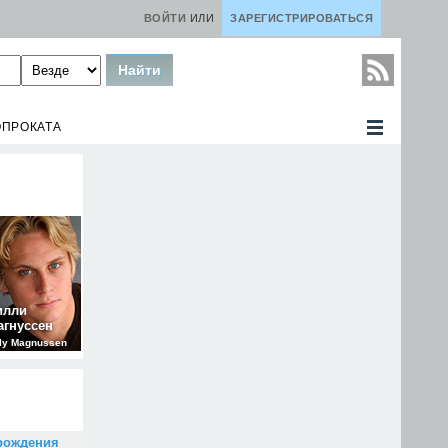
ВОЙТИ
ИЛИ
ЗАРЕГИСТРИРОВАТЬСЯ
ОПРОКАТА
илли
агнуссен
lly Magnussen
рождения