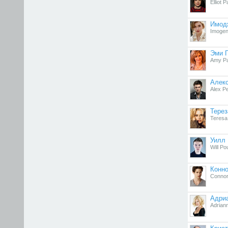
Elliot 
Имод
Imogen
Эми 
Amy Pa
Алек
Alex Pe
Тере
Teresa
Уилл
Will Po
Конн
Connor
Адри
Adriann