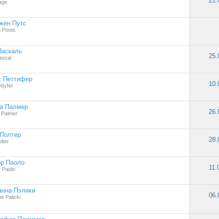
21.
Page
жен Путс
 Poots
Паскаль
25.
scal
с Петтифер
10.
ttyfer
за Палмер
26.
 Palmer
 Полтер
28.
ulter
ор Паоло
11.
 Paolo
анна Пэлики
06.
e Palicki