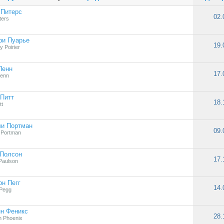
 Питерс
02.
ters
ри Пуарье
19.
 Poirier
Пенн
17.
Penn
Питт
18.
tt
ли Портман
09.
e Portman
 Полсон
17.
Paulson
н Пегг
14.
Pegg
н Феникс
28.
n Phoenix