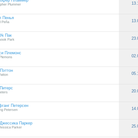
тофер Пламмер
13.
opher Plummer
л Пенья
13.
l Peña
Ук Пак
23.
wook Park
си Племонс
02.
Plemons
Пэттон
05.
Patton
Питерс
20.
eters
фганг Петерсен
14.
ng Petersen
Джессика Паркер
25.
Jessica Parker