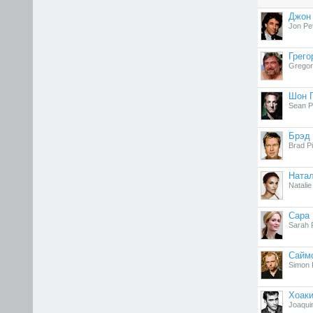
Джон
Jon Pe
Грего
Gregory
Шон 
Sean 
Брэд 
Brad Pi
Ната
Natali
Сара
Sarah 
Саймо
Simon 
Хоаки
Joaqui