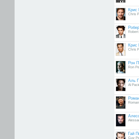
Крис 
Chris P
Робер
Robert
Крис 
Chris P
Рон 
Ron Pe
Аль 
Al Paci
Рома
Roman 
Алес
Alessa
Гай П
Guy P