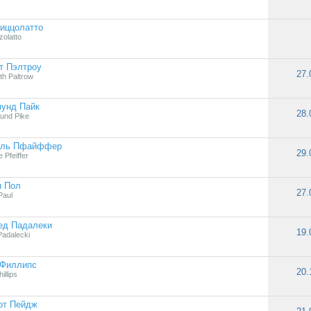
иццолатто
zolatto
т Пэлтроу
27.
h Paltrow
мунд Пайк
28.
und Pike
ль Пфайффер
29.
e Pfeiffer
н Пол
27.
Paul
ед Падалеки
19.
Padalecki
 Филлипс
20.
illips
от Пейдж