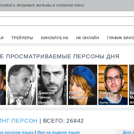
ЦЕНИВАТЬ ЛЮБИМЫЕ ФИЛЬМЫ И НОВИНКИ КИНО
ЬИ
ТРЕЙЛЕРЫ
КИНОКЛУБ НК
НК ОНЛАЙН
ГРАФИК КИН
Е ПРОСМАТРИВАЕМЫЕ ПЕРСОНЫ ДНЯ
Иван
Даниэле
Лариса
Хавьер
Б
Пырьев
Печчи
Баранова
Гульон
М
Daniele Pecci
Javier Gullón
Bi
ИНГ ПЕРСОН
| ВСЕГО: 26842
на русском языке
|
Имя на родном языке
Дата 