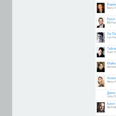
Барр
Barry 
Билл
Bill Pa
Ли П
Lee Pa
Тайле
Tyler 
Майк
Michael
Алек
Alexa 
Джон
John D
Билл
Bill Pu