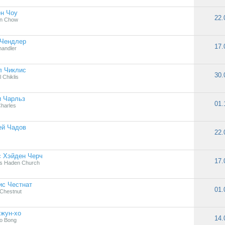
н Чоу
22.
en Chow
 Чендлер
17.
handler
л Чиклис
30.
 Chiklis
и Чарльз
01.
Charles
ей Чадов
22.
с Хэйден Черч
17.
s Haden Church
ис Честнат
01.
 Chestnut
жун-хо
14.
o Bong