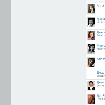
Анна 
—
Джек
Jackie
Джес
Jessic
Мэри
Marily
Алек
—
Джас
Justin
Джон
Jon M.
Дон 
Don Ch