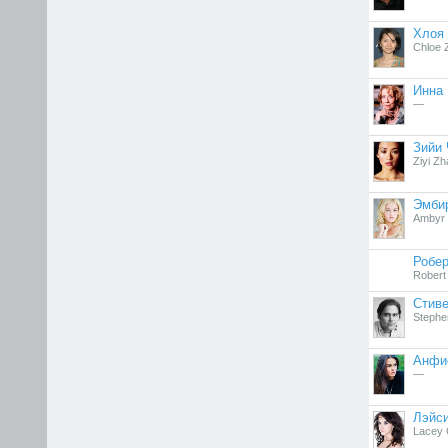
Хлоя
Chloe 
Инна 
—
Зийи
Ziyi Z
Эмби
Ambyr 
Робе
Robert 
Стиве
Stephe
Анфи
—
Лэйси
Lacey 