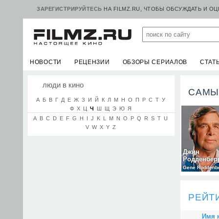
ЗАРЕГИСТРИРУЙТЕСЬ
НА FILMZ.RU, ЧТОБЫ ОБСУЖДАТЬ И О
НОВОСТИ
РЕЦЕНЗИИ
ОБЗОРЫ СЕРИАЛОВ
СТАТ
люди в кино
САМЫ
А
Б
В
Г
Д
Е
Ж
З
И
Й
К
Л
М
Н
О
П
Р
С
Т
У
Ф
Х
Ц
Ч
Ш
Щ
Э
Ю
Я
A
B
C
D
E
F
G
H
I
J
K
L
M
N
O
P
Q
R
S
T
U
V
W
X
Y
Z
Джин
Родденбер
Gene Roddenb
РЕЙТ
Имя 