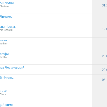
тин Чэтвин
31.
 Chatwin
 Чижиков
ани Чостак
12.
nie Szostak
Чэтэм
hatham
Чэффин
26.
haffin
лав Чеважевский
20.
й Члиянц
08.
 Чик
 Chick
да Чэпмен