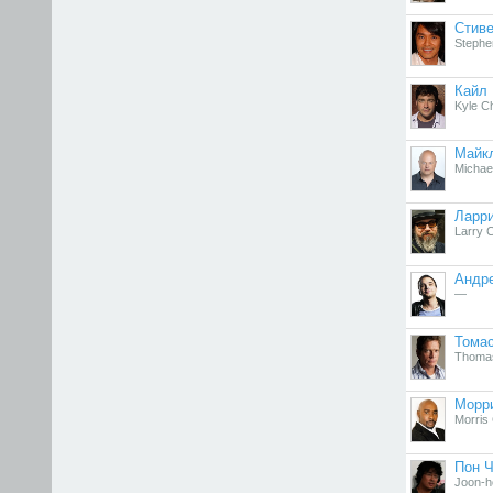
Стиве
Steph
Кайл
Kyle C
Майк
Michael
Ларр
Larry 
Андр
—
Тома
Thoma
Морр
Morris
Пон Ч
Joon-h