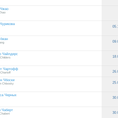
 Чжао
Zhao
Чурикова
05.
 Чжан
09.
hang
р Чайлдерс
18.
Childers
рт Чартофф
26.
Chartoff
н Чбоски
25.
n Chbosky
са Черных
30.
 Чаберт
30.
Chabert