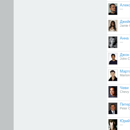
Алек
—
Джей
Jamie 
Анна
—
Джон
John 
Март
Marton
Чеви 
Chevy
Питер
Peter 
Юрий
—