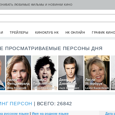
ЦЕНИВАТЬ ЛЮБИМЫЕ ФИЛЬМЫ И НОВИНКИ КИНО
ЬИ
ТРЕЙЛЕРЫ
КИНОКЛУБ НК
НК ОНЛАЙН
ГРАФИК КИН
Е ПРОСМАТРИВАЕМЫЕ ПЕРСОНЫ ДНЯ
Уилла
Хэмиш
Джек
Лесли
У
ри
Фитцджералд
Линклейтер
Дэвенпорт
Истербрук
П
erry
Willa Fitzgerald
Hamish Linklater
Jack Davenport
Leslie Easterbrook
Wi
ИНГ ПЕРСОН
| ВСЕГО: 26842
на русском языке
|
Имя на родном языке
Дата 