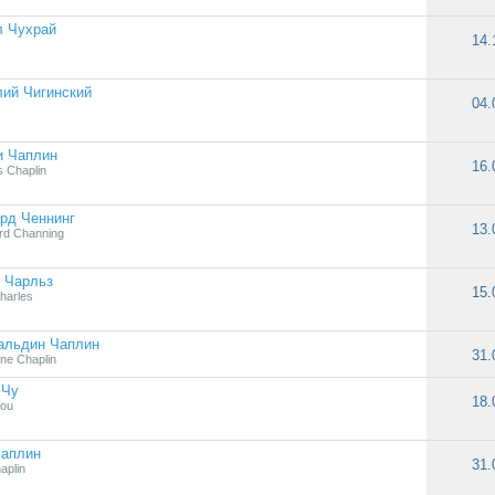
л Чухрай
14.
ий Чигинский
04.
и Чаплин
16.
s Chaplin
рд Ченнинг
13.
rd Channing
 Чарльз
15.
harles
альдин Чаплин
31.
ine Chaplin
 Чу
18.
hou
Чаплин
31.
aplin