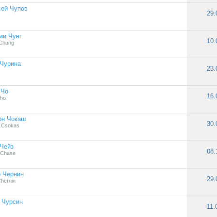
сей Чупов
29.
ми Чунг
10.
Chung
 Чурина
23.
 Чо
16.
Cho
он Чокаш
30.
 Csokas
Чейз
08.
 Chase
 Чернин
29.
Chernin
 Чурсин
11.