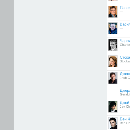
Паве
—
Васил
—
Чарл
Charle
Стока
Stocka
Джош
Josh C
Джер
Gerald
Джей
Jay C
Бен 
Ben Ch