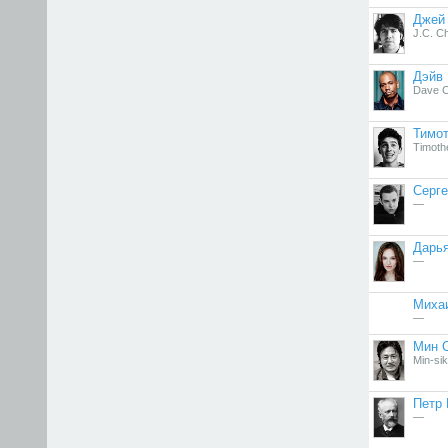
Джей
J.C. C
Дэйв
Dave C
Тимо
Timoth
Серге
—
Дарь
—
Миха
—
Мин 
Min-sik
Петр 
—