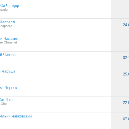
 Си Чэндор
handor
 Чаппелл
24.
happelle
ти Чаламет
ée Chalamet
й Чирков
02.
я Чаруша
25.
ил Черняк
Сик Чхве
22.
 Choi
Ильич Чайковский
07.