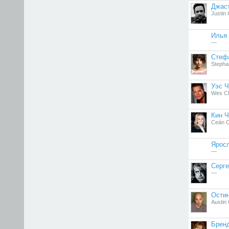
Джас
Justin
Илья
—
Стеф
Stepha
Уэс 
Wes C
Кин 
Ceán C
Ярос
—
Серге
—
Остин
Austin
Брен