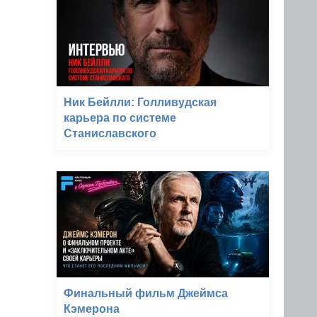
Ник Бейлли: Голливудская
карьера по системе
Станиславского
Финальный фильм Джеймса
Кэмерона