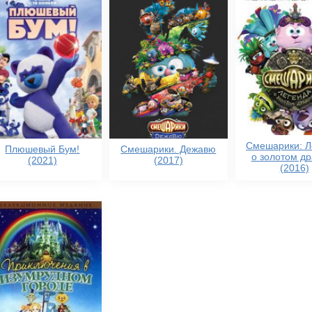
Смешарики: Л
Плюшевый Бум!
Смешарики. Дежавю
о золотом д
(2021)
(2017)
(2016)