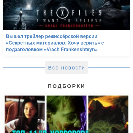
Вышел трейлер режиссёрской версии
«Секретных материалов: Хочу верить» с
подзаголовком «Vrach Frankenshteyn»
Все новости
ПОДБОРКИ