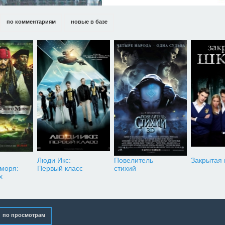
по комментариям
новые в базе
Люди Икс:
Повелитель
Закрытая
 моря:
Первый класс
стихий
х
по просмотрам