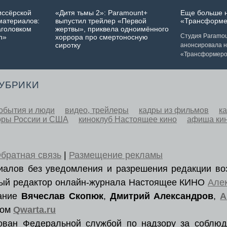
иссёрской
«Дитя тьмы 2»: Paramount+
Еще больше 
материалов:
выпустил трейлер «Первой
«Трансформе
аголовком
жертвы», приквела одноимённого
Студия Paramoun
n»
хоррора про смертоносную
сиротку
анонсировала 
«Трансформеро
РУБРИКИ
обытия и люди
видео, трейлеры
кадры из фильмов
к
оры России и США
киноклуб Настоящее кино
афиша ки
братная связь
|
Размещение рекламы
ериалов без уведомления и разрешения редакции во
вный редактор онлайн-журнала Настоящее КИНО
Але
вание
Вячеслав Скопюк
,
Дмитрий Александров
,
А
ром
Qwarta.ru
рован Федеральной службой по надзору за соблюд