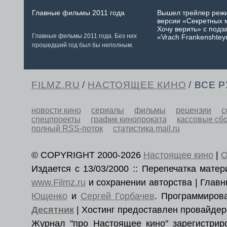
Главные фильмы 2011 года
Вышел трейлер реж
версии «Секретных 
Хочу верить» с подз
Главные фильмы 2011 года. Без них
«Vrach Frankenshtey
прошедший год был бы неполным.
FILMZ.RU
/
НАСТОЯЩЕЕ КИНО
/ ВСЕ 
новости кино
сериалы
фильмы
рецензии
с
спецпроекты
график кинопроката
кассовые сб
полный RSS-поток
статистика mail.ru
© COPYRIGHT 2000-2026
Настоящее кино
|
О
Издается с 13/03/2000 :: Перепечатка мат
www.Filmz.ru
и сохранении авторства | Гла
Ющенко
и
Сергей Горбачев
. Программиро
Десятник
| Хостинг предоставлен провайде
Журнал "про Настоящее кино" зарегистри