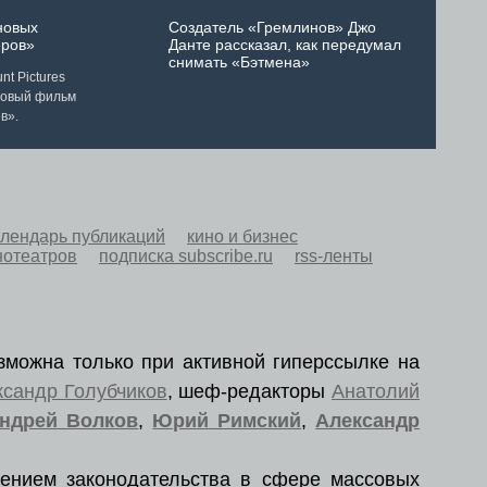
новых
Создатель «Гремлинов» Джо
ров»
Данте рассказал, как передумал
снимать «Бэтмена»
t Pictures
новый фильм
в».
алендарь публикаций
кино и бизнес
нотеатров
подписка subscribe.ru
rss-ленты
зможна только при активной гиперссылке на
ксандр Голубчиков
, шеф-редакторы
Анатолий
ндрей Волков
,
Юрий Римский
,
Александр
ением законодательства в сфере массовых