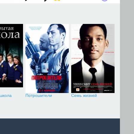
 школа
Потрошители
Семь жизней