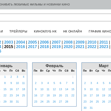
ЦЕНИВАТЬ ЛЮБИМЫЕ ФИЛЬМЫ И НОВИНКИ КИНО
ЬИ
ТРЕЙЛЕРЫ
КИНОКЛУБ НК
НК ОНЛАЙН
ГРАФИК КИН
2
|
2003
|
2004
|
2005
|
2006
|
2007
|
2008
|
2009
|
2010
|
2011
|
4
|
2015
|
2016
|
2017
|
2018
|
2019
|
2020
|
2021
|
2022
|
2023
6
Январь
Февраль
Март
р
Чт
Пт
Сб
Вс
Пн
Вт
Ср
Чт
Пт
Сб
Вс
Пн
Вт
Ср
Чт
П
1
2
3
4
1
8
9
10
11
2
3
4
5
6
7
8
2
3
4
5
6
4
15
16
17
18
9
10
11
12
13
14
15
9
10
11
12
1
1
22
23
24
25
16
17
18
19
20
21
22
16
17
18
19
2
8
29
30
31
23
24
25
26
27
28
23
24
25
26
2
30
31