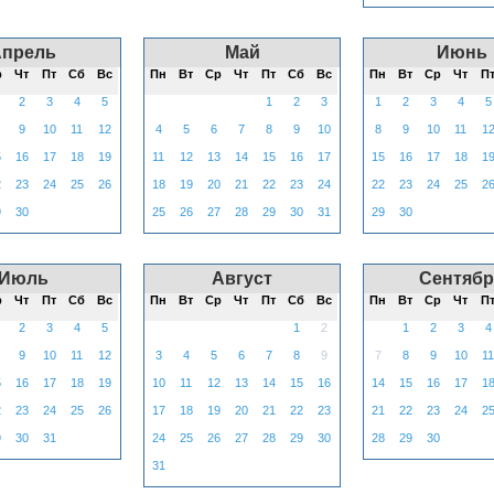
Апрель
Май
Июнь
р
Чт
Пт
Сб
Вс
Пн
Вт
Ср
Чт
Пт
Сб
Вс
Пн
Вт
Ср
Чт
П
2
3
4
5
1
2
3
1
2
3
4
5
9
10
11
12
4
5
6
7
8
9
10
8
9
10
11
1
5
16
17
18
19
11
12
13
14
15
16
17
15
16
17
18
1
2
23
24
25
26
18
19
20
21
22
23
24
22
23
24
25
2
9
30
25
26
27
28
29
30
31
29
30
Июль
Август
Сентябр
р
Чт
Пт
Сб
Вс
Пн
Вт
Ср
Чт
Пт
Сб
Вс
Пн
Вт
Ср
Чт
П
2
3
4
5
1
2
1
2
3
4
9
10
11
12
3
4
5
6
7
8
9
7
8
9
10
11
5
16
17
18
19
10
11
12
13
14
15
16
14
15
16
17
1
2
23
24
25
26
17
18
19
20
21
22
23
21
22
23
24
2
9
30
31
24
25
26
27
28
29
30
28
29
30
31