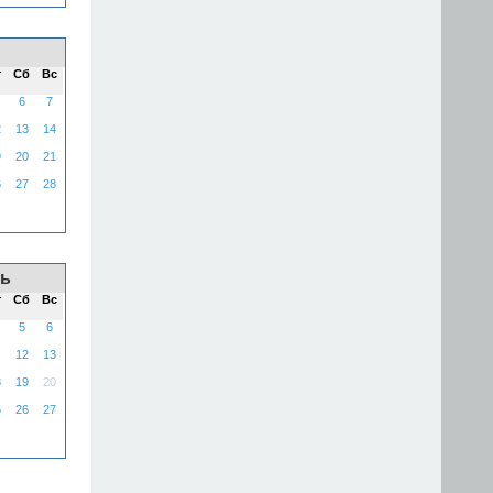
т
Сб
Вс
6
7
2
13
14
9
20
21
6
27
28
ь
т
Сб
Вс
5
6
12
13
8
19
20
5
26
27