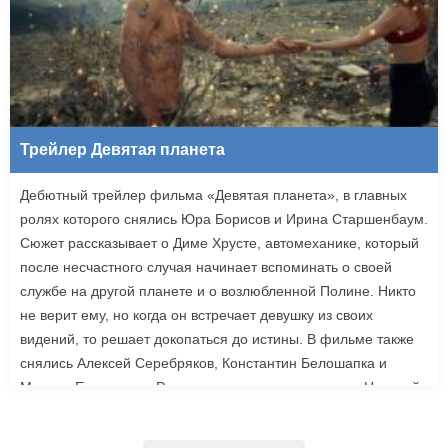
Трейлер Девятая планета
Дебютный трейлер фильма «Девятая планета», в главных
ролях которого снялись Юра Борисов и Ирина Старшенбаум.
Сюжет рассказывает о Диме Хрусте, автомеханике, который
после несчастного случая начинает вспоминать о своей
службе на другой планете и о возлюбленной Полине. Никто
не верит ему, но когда он встречает девушку из своих
видений, то решает докопаться до истины. В фильме также
снялись Алексей Серебряков, Константин Белошапка и
Максим Емельянов. Режиссером картины выступил Николай
Рыбников, известный по фильму «Чекаго». Премьера
«Девятой планеты» запланирована на 24 сентября.