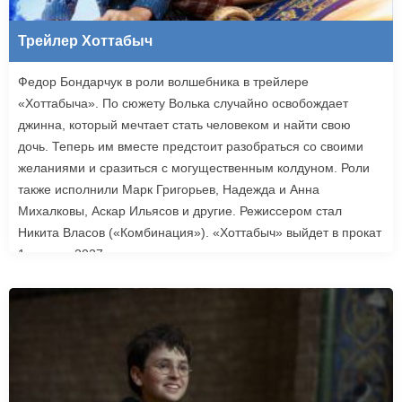
Трейлер Хоттабыч
Федор Бондарчук в роли волшебника в трейлере
«Хоттабыча». По сюжету Волька случайно освобождает
джинна, который мечтает стать человеком и найти свою
дочь. Теперь им вместе предстоит разобраться со своими
желаниями и сразиться с могущественным колдуном. Роли
также исполнили Марк Григорьев, Надежда и Анна
Михалковы, Аскар Ильясов и другие. Режиссером стал
Никита Власов («Комбинация»). «Хоттабыч» выйдет в прокат
1 января 2027 года.