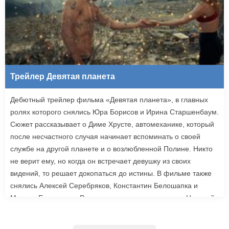
Трейлер Девятая планета
Дебютный трейлер фильма «Девятая планета», в главных
ролях которого снялись Юра Борисов и Ирина Старшенбаум.
Сюжет рассказывает о Диме Хрусте, автомеханике, который
после несчастного случая начинает вспоминать о своей
службе на другой планете и о возлюбленной Полине. Никто
не верит ему, но когда он встречает девушку из своих
видений, то решает докопаться до истины. В фильме также
снялись Алексей Серебряков, Константин Белошапка и
Максим Емельянов. Режиссером картины выступил Николай
Рыбников, известный по фильму «Чекаго». Премьера
«Девятой планеты» запланирована на 24 сентября.