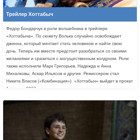
Трейлер Хоттабыч
Федор Бондарчук в роли волшебника в трейлере
«Хоттабыча». По сюжету Волька случайно освобождает
джинна, который мечтает стать человеком и найти свою
дочь. Теперь им вместе предстоит разобраться со своими
желаниями и сразиться с могущественным колдуном. Роли
также исполнили Марк Григорьев, Надежда и Анна
Михалковы, Аскар Ильясов и другие. Режиссером стал
Никита Власов («Комбинация»). «Хоттабыч» выйдет в прокат
1 января 2027 года.