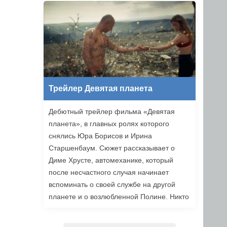
уже в этом году.
Трейлер Девятая планета
Дебютный трейлер фильма «Девятая
планета», в главных ролях которого
снялись Юра Борисов и Ирина
Старшенбаум. Сюжет рассказывает о
Диме Хрусте, автомеханике, который
после несчастного случая начинает
вспоминать о своей службе на другой
планете и о возлюбленной Полине. Никто
не верит ему, но когда он встречает
девушку из своих видений, то решает