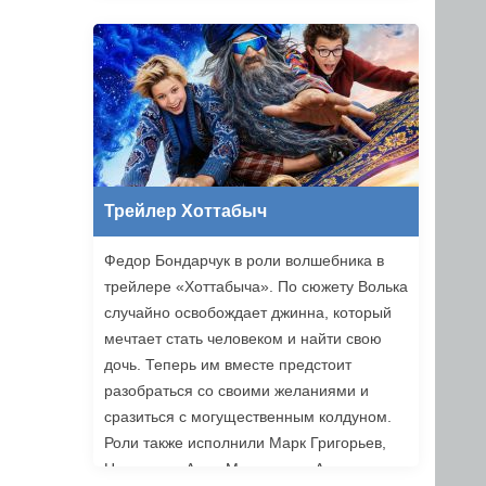
Трейлер Хоттабыч
Федор Бондарчук в роли волшебника в
трейлере «Хоттабыча». По сюжету Волька
случайно освобождает джинна, который
мечтает стать человеком и найти свою
дочь. Теперь им вместе предстоит
разобраться со своими желаниями и
сразиться с могущественным колдуном.
Роли также исполнили Марк Григорьев,
Надежда и Анна Михалковы, Аскар