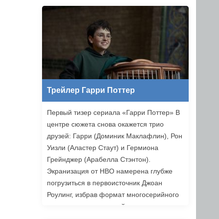
Ильясов и другие. Режиссером стал
Никита Власов («Комбинация»).
«Хоттабыч» выйдет в прокат 1 января
2027 года.
Трейлер Гарри Поттер
Первый тизер сериала «Гарри Поттер» В
центре сюжета снова окажется трио
друзей: Гарри (Доминик Маклафлин), Рон
Уизли (Аластер Стаут) и Гермиона
Грейнджер (Арабелла Стэнтон).
Экранизация от HBO намерена глубже
погрузиться в первоисточник Джоан
Роулинг, избрав формат многосерийного
повествования, который позволяет лучше
раскрыть книги. Возвращаемся в Хогвартс