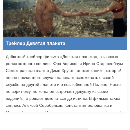
Трейлер Девятая планета
Дебютный трейлер фильма «Девятая планета», в главных
ролях которого снялись Юра Борисов и Ирина Старшенбаум.
Сюжет рассказывает о Диме Хрусте, автомеханике, который
после несчастного случая начинает вспоминать о своей
службе на другой планете и о возлюбленной Полине. Никто
не верит ему, но когда он встречает девушку из своих
видений, то решает докопаться до истины. В фильме также
снялись Алексей Серебряков, Константин Белошапка и
Максим Емельянов. Режиссером картины выступил Николай
Рыбников, известный по фильму «Чекаго». Премьера
«Девятой планеты» запланирована на 24 сентября.