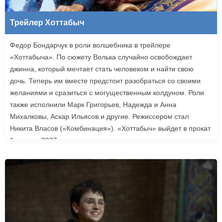
Трейлер Хоттабыч
Федор Бондарчук в роли волшебника в трейлере
«Хоттабыча». По сюжету Волька случайно освобождает
джинна, который мечтает стать человеком и найти свою
дочь. Теперь им вместе предстоит разобраться со своими
желаниями и сразиться с могущественным колдуном. Роли
также исполнили Марк Григорьев, Надежда и Анна
Михалковы, Аскар Ильясов и другие. Режиссером стал
Никита Власов («Комбинация»). «Хоттабыч» выйдет в прокат
1 января 2027 года.