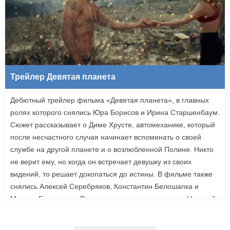
Трейлер Девятая планета
Дебютный трейлер фильма «Девятая планета», в главных
ролях которого снялись Юра Борисов и Ирина Старшенбаум.
Сюжет рассказывает о Диме Хрусте, автомеханике, который
после несчастного случая начинает вспоминать о своей
службе на другой планете и о возлюбленной Полине. Никто
не верит ему, но когда он встречает девушку из своих
видений, то решает докопаться до истины. В фильме также
снялись Алексей Серебряков, Константин Белошапка и
Максим Емельянов. Режиссером картины выступил Николай
Рыбников, известный по фильму «Чекаго». Премьера
«Девятой планеты» запланирована на 24 сентября.