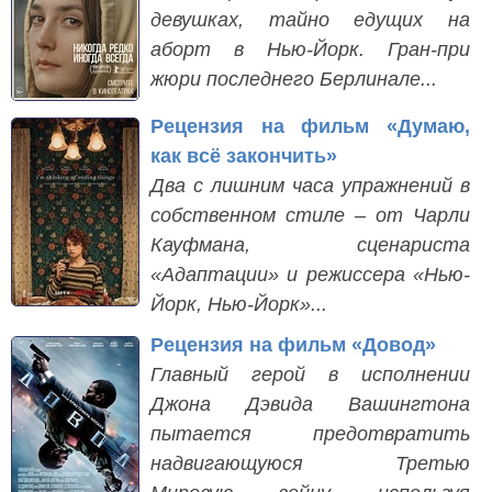
девушках, тайно едущих на
аборт в Нью-Йорк. Гран-при
жюри последнего Берлинале...
Рецензия на фильм «Думаю,
как всё закончить»
Два с лишним часа упражнений в
собственном стиле – от Чарли
Кауфмана, сценариста
«Адаптации» и режиссера «Нью-
Йорк, Нью-Йорк»...
Рецензия на фильм «Довод»
Главный герой в исполнении
Джона Дэвида Вашингтона
пытается предотвратить
надвигающуюся Третью