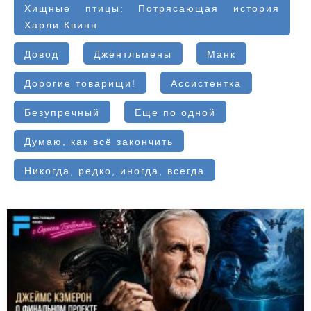
Хищные птицы: Потрясающая история
Харли Квинн
Довод
Джентльмены
Манк
Дорогие товарищи!
Ассистентка
Безупречный
Еще по одной
Думаю, как всё закончить
Никогда, редко, иногда, всегда