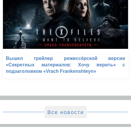
Вышел трейлер режиссёрской версии
«Секретных материалов: Хочу верить» с
подзаголовком «Vrach Frankenshteyn»
Все новости