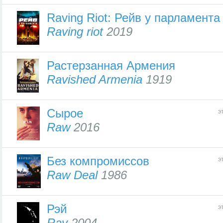
Raving Riot: Рейв у парламента
Raving riot
2019
Растерзанная Армения
Ravished Armenia
1919
Сырое
э
Raw
2016
Без компромиссов
э
Raw Deal
1986
Рэй
э
Ray
2004