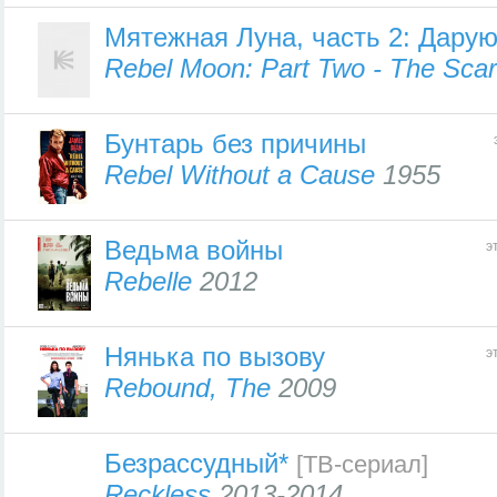
Мятежная Луна, часть 2: Дар
Rebel Moon: Part Two - The Scar
Бунтарь без причины
Rebel Without a Cause
1955
Ведьма войны
э
Rebelle
2012
Нянька по вызову
э
Rebound, The
2009
Безрассудный*
[ТВ-сериал]
Reckless
2013-2014