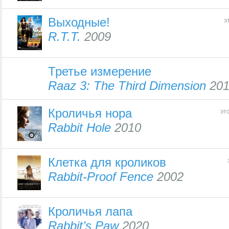
Выходные!
э
R.T.T.
2009
Третье измерение
Raaz 3: The Third Dimension
201
Кроличья нора
эт
Rabbit Hole
2010
Клетка для кроликов
Rabbit-Proof Fence
2002
Кроличья лапа
Rabbit’s Paw
2020