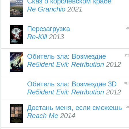
Сказ о королевском крабе
Re Granchio
2021
Перезагрузка
э
Re-Kill
2013
Обитель зла: Возмездие
эт
Re5ident Evil: Retribution
2012
Обитель зла: Возмездие 3D
эт
Re5ident Evil: Retribution
2012
Достань меня, если сможешь
э
Reach Me
2014