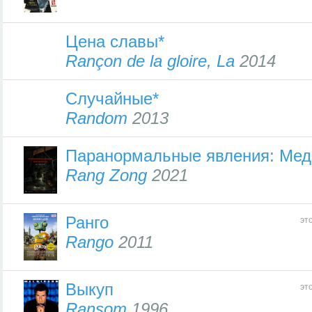
Цена славы*
Rançon de la gloire, La
2014
Случайные*
Random
2013
Паранормальные явления: Ме
Rang Zong
2021
Ранго
эт
Rango
2011
Выкуп
эт
Ransom
1996