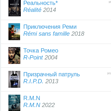
Реальность*
э
Réalité
2014
Приключения Реми
Rémi sans famille
2018
Точка Ромео
R-Point
2004
Призрачный патруль
эт
R.I.P.D.
2013
R.M.N
R.M.N
2022