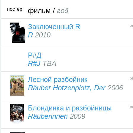
постер
фильм /
год
Заключенный R
э
R
2010
Р#Д
R#J
TBA
Лесной разбойник
э
Räuber Hotzenplotz, Der
2006
Блондинка и разбойницы
э
Räuberinnen
2009