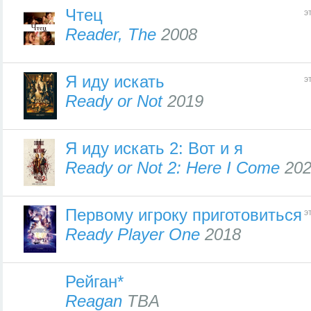
Чтец
э
Reader, The
2008
Я иду искать
э
Ready or Not
2019
Я иду искать 2: Вот и я
Ready or Not 2: Here I Come
202
Первому игроку приготовиться
э
Ready Player One
2018
Рейган*
Reagan
TBA