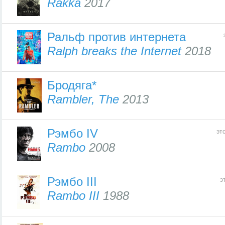
Rakka
2017
Ральф против интернета
Ralph breaks the Internet
2018
Бродяга*
Rambler, The
2013
Рэмбо IV
эт
Rambo
2008
Рэмбо III
э
Rambo III
1988