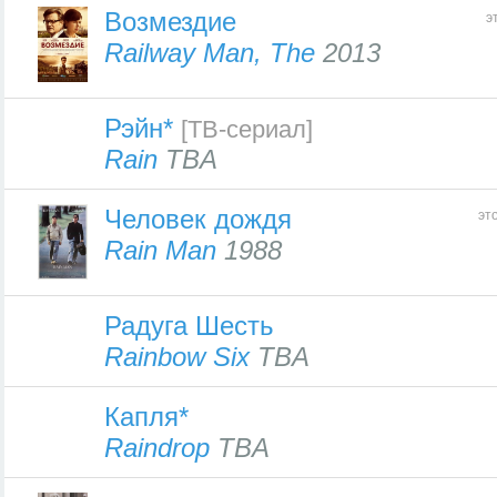
Возмездие
э
Railway Man, The
2013
Рэйн*
[ТВ-сериал]
Rain
TBA
Человек дождя
эт
Rain Man
1988
Радуга Шесть
Rainbow Six
TBA
Капля*
Raindrop
TBA