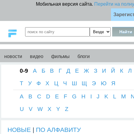
Мобильная версия сайта.
Перейти на полн
Зарегис
новости
видео
фильмы
блоги
0-9
А
Б
В
Г
Д
Е
Ж
З
И
Й
К
Л
Т
У
Ф
Х
Ц
Ч
Ш
Щ
Э
Ю
Я
A
B
C
D
E
F
G
H
I
J
K
L
M
U
V
W
X
Y
Z
НОВЫЕ
|
ПО АЛФАВИТУ