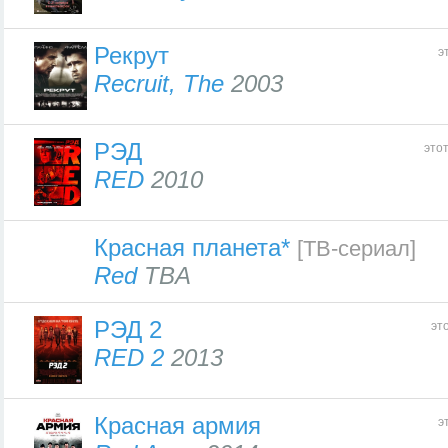
Рекрут
э
Recruit, The
2003
РЭД
это
RED
2010
Красная планета*
[ТВ-сериал]
Red
TBA
РЭД 2
эт
RED 2
2013
Красная армия
э