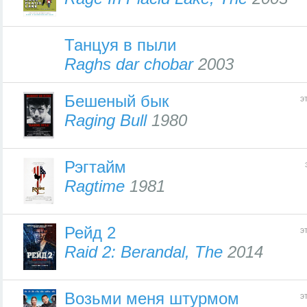
Танцуя в пыли
Raghs dar chobar
2003
Бешеный бык
э
Raging Bull
1980
Рэгтайм
Ragtime
1981
Рейд 2
э
Raid 2: Berandal, The
2014
Возьми меня штурмом
э