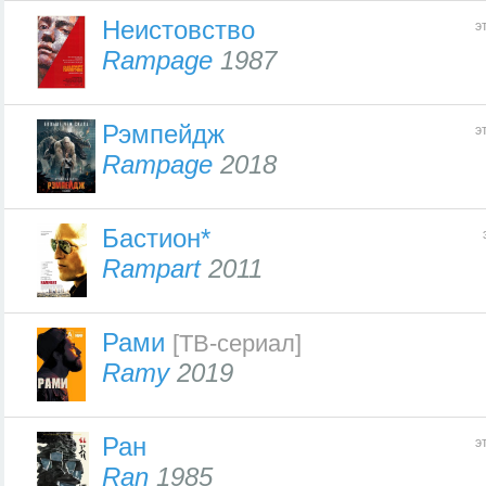
Неистовство
э
Rampage
1987
Рэмпейдж
э
Rampage
2018
Бастион*
Rampart
2011
Рами
[ТВ-сериал]
Ramy
2019
Ран
э
Ran
1985