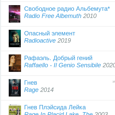
Свободное радио Альбемута*
Radio Free Albemuth
2010
Опасный элемент
Radioactive
2019
Рафаэль. Добрый гений
Raffaello - Il Genio Sensibile
202
Гнев
э
Rage
2014
Гнев Плэйсида Лейка
Rage In Placid Lake, The
2003