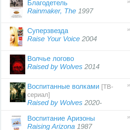
Благодетель
э
Rainmaker, The
1997
Cуперзвезда
э
Raise Your Voice
2004
Волчье логово
Raised by Wolves
2014
Воспитанные волками
[ТВ-
э
сериал]
Raised by Wolves
2020-
Воспитание Аризоны
э
Raising Arizona
1987