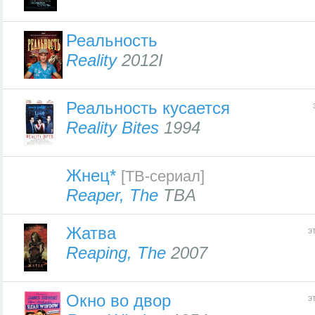
Реальность
Reality
2012I
Реальность кусается
Reality Bites
1994
Жнец*
[ТВ-сериал]
Reaper, The
TBA
Жатва
э
Reaping, The
2007
Окно во двор
э