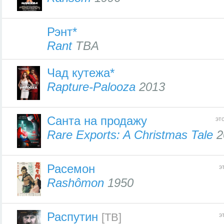
Рэнт*
Rant
TBA
Чад кутежа*
Rapture-Palooza
2013
Санта на продажу
эт
Rare Exports: A Christmas Tale
2
Расемон
э
Rashômon
1950
Распутин
[ТВ]
э