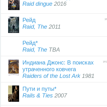
Raid dingue
2016
Рейд
э
Raid, The
2011
Рейд*
Raid, The
TBA
Индиана Джонс: В поисках
эт
утраченного ковчега
Raiders of the Lost Ark
1981
Пути и путы*
Rails & Ties
2007