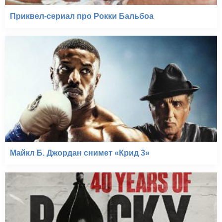
Приквел-сериал про Рокки Бальбоа
Майкл Б. Джордан снимет «Крид 3»