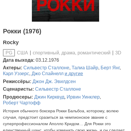
Рокки (1976)
Rocky
США
спортивный, драма, романтический
3D
PG
Дата выхода:
03.12.1976
Актеры:
Сильвестр Сталлоне
,
Талиа Шайр
,
Берт Янг
,
Карл Уэзерс
,
Джо Спайнелл
и другие
Режиссёры:
Джон Дж. Эвилдсен
Сценаристы:
Сильвестр Сталлоне
Продюсеры:
Джин Кирквуд
,
Ирвин Уинклер
,
Роберт Чартофф
История обычного боксера Рокки Бальбоа, которому, волею
случая, предстоит сразиться за чемпионское звание с
суперпрофессионалом Аполло Кридом… Для Рокки это
единственный шанс, чтобы изменить свою жизнь, и он сделает