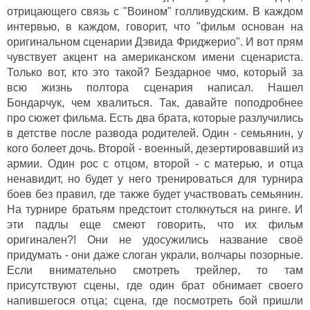
отрицающего связь с "Воином" голливудским. В каждом
интервью, в каждом, говорит, что "фильм основан на
оригинальном сценарии Дэвида Фриджерио". И вот прям
чувствует акцент на американском имени сценариста.
Только вот, кто это такой? Бездарное чмо, который за
всю жизнь полтора сценария написал. Нашел
Бондарчук, чем хвалиться. Так, давайте поподробнее
про сюжет фильма. Есть два брата, которые разлучились
в детстве после развода родителей. Один - семьянин, у
кого болеет дочь. Второй - военный, дезертировавший из
армии. Один рос с отцом, второй - с матерью, и отца
ненавидит, но будет у него тренироваться для турнира
боев без правил, где также будет участвовать семьянин.
На турнире братьям предстоит столкнуться на ринге. И
эти падлы еще смеют говорить, что их фильм
оригинален?! Они не удосужились название своё
придумать - они даже слоган украли, волчары позорные.
Если внимательно смотреть трейлер, то там
присутствуют сцены, где один брат обнимает своего
напившегося отца; сцена, где посмотреть бой пришли