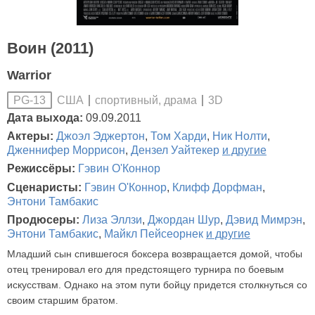
Воин (2011)
Warrior
США
спортивный, драма
3D
PG-13
Дата выхода:
09.09.2011
Актеры:
Джоэл Эджертон
,
Том Харди
,
Ник Нолти
,
Дженнифер Моррисон
,
Дензел Уайтекер
и другие
Режиссёры:
Гэвин О'Коннор
Сценаристы:
Гэвин О'Коннор
,
Клифф Дорфман
,
Энтони Тамбакис
Продюсеры:
Лиза Эллзи
,
Джордан Шур
,
Дэвид Мимрэн
,
Энтони Тамбакис
,
Майкл Пейсеорнек
и другие
Младший сын спившегося боксера возвращается домой, чтобы
отец тренировал его для предстоящего турнира по боевым
искусствам. Однако на этом пути бойцу придется столкнуться со
своим старшим братом.