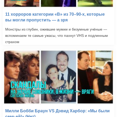
11 хорроров категории «B» из 70–90-х, которые
вы могли пропустить — а зря
Монстры из глубин, ожившие мумии и безумные учёные —
вспоминаем те самые ужасы, что пахнут VHS и подлинным
страхом
Милли Бобби Браун VS Дэвид Харбор: «Мы были
семьей!» (Нет)