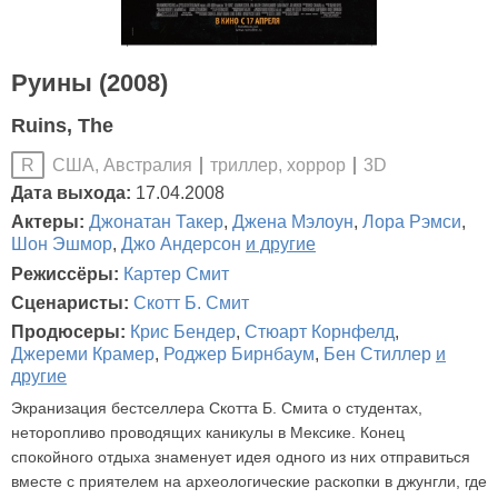
Руины (2008)
Ruins, The
США, Австралия
триллер, хоррор
3D
R
Дата выхода:
17.04.2008
Актеры:
Джонатан Такер
,
Джена Мэлоун
,
Лора Рэмси
,
Шон Эшмор
,
Джо Андерсон
и другие
Режиссёры:
Картер Смит
Сценаристы:
Скотт Б. Смит
Продюсеры:
Крис Бендер
,
Стюарт Корнфелд
,
Джереми Крамер
,
Роджер Бирнбаум
,
Бен Стиллер
и
другие
Экранизация бестселлера Скотта Б. Смита о студентах,
неторопливо проводящих каникулы в Мексике. Конец
спокойного отдыха знаменует идея одного из них отправиться
вместе с приятелем на археологические раскопки в джунгли, где