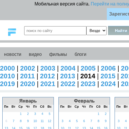
Мобильная версия сайта.
Перейти на полн
Зарегис
новости
видео
фильмы
блоги
2000
|
2002
|
2003
|
2004
|
2005
|
2006
|
20
2010
|
2011
|
2012
|
2013
|
2014
|
2015
|
20
2019
|
2020
|
2021
|
2022
|
2023
|
2024
|
20
Январь
Февраль
Пн
Вт
Ср
Чт
Пт
Сб
Вс
Пн
Вт
Ср
Чт
Пт
Сб
Вс
Пн
Вт
1
2
3
4
5
1
2
6
7
8
9
10
11
12
3
4
5
6
7
8
9
3
4
13
14
15
16
17
18
19
10
11
12
13
14
15
16
10
11