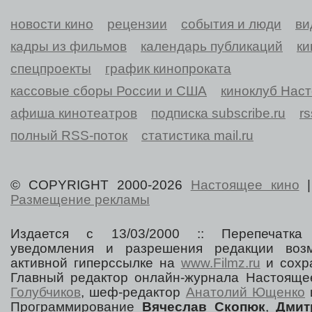
новости кино
рецензии
события и люди
ви
кадры из фильмов
календарь публикаций
ки
спецпроекты
график кинопроката
кассовые сборы России и США
киноклуб Нас
афиша кинотеатров
подписка subscribe.ru
r
полный RSS-поток
статистика mail.ru
© COPYRIGHT 2000-2026
Настоящее кино
Размещение рекламы
Издается с 13/03/2000 :: Перепечатка
уведомления и разрешения редакции воз
активной гиперссылке на
www.Filmz.ru
и сохра
Главный редактор онлайн-журнала Настоя
Голубчиков
, шеф-редактор
Анатолий Ющенко
Программирование
Вячеслав Скопюк
,
Дмит