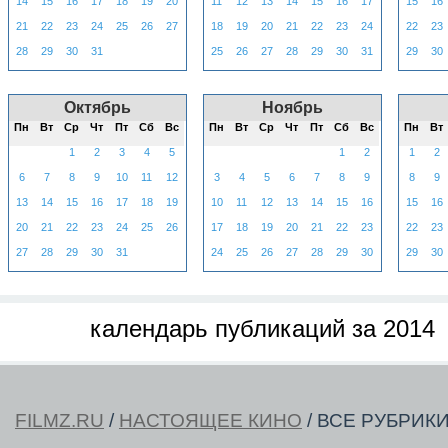
14
15
16
17
18
19
20
11
12
13
14
15
16
17
15
16
21
22
23
24
25
26
27
18
19
20
21
22
23
24
22
23
28
29
30
31
25
26
27
28
29
30
31
29
30
Октябрь
Ноябрь
Пн
Вт
Ср
Чт
Пт
Сб
Вс
Пн
Вт
Ср
Чт
Пт
Сб
Вс
Пн
Вт
1
2
3
4
5
1
2
1
2
6
7
8
9
10
11
12
3
4
5
6
7
8
9
8
9
13
14
15
16
17
18
19
10
11
12
13
14
15
16
15
16
20
21
22
23
24
25
26
17
18
19
20
21
22
23
22
23
27
28
29
30
31
24
25
26
27
28
29
30
29
30
календарь публикаций за 2014
FILMZ.RU
/
НАСТОЯЩЕЕ КИНО
/ ВСЕ РУБРИК