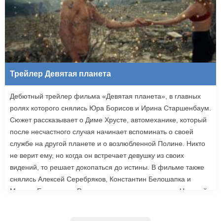
Трейлер Девятая планета
Дебютный трейлер фильма «Девятая планета», в главных
ролях которого снялись Юра Борисов и Ирина Старшенбаум.
Сюжет рассказывает о Диме Хрусте, автомеханике, который
после несчастного случая начинает вспоминать о своей
службе на другой планете и о возлюбленной Полине. Никто
не верит ему, но когда он встречает девушку из своих
видений, то решает докопаться до истины. В фильме также
снялись Алексей Серебряков, Константин Белошапка и
Максим Емельянов. Режиссером картины выступил Николай
Рыбников, известный по фильму «Чекаго». Премьера
«Девятой планеты» запланирована на 24 сентября.