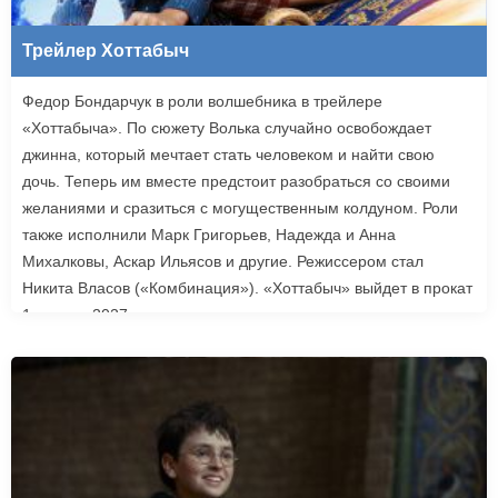
Трейлер Хоттабыч
Федор Бондарчук в роли волшебника в трейлере
«Хоттабыча». По сюжету Волька случайно освобождает
джинна, который мечтает стать человеком и найти свою
дочь. Теперь им вместе предстоит разобраться со своими
желаниями и сразиться с могущественным колдуном. Роли
также исполнили Марк Григорьев, Надежда и Анна
Михалковы, Аскар Ильясов и другие. Режиссером стал
Никита Власов («Комбинация»). «Хоттабыч» выйдет в прокат
1 января 2027 года.