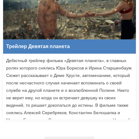
Трейлер Девятая планета
Дебютный трейлер фильма «Девятая планета», в главных
ролях которого снялись Юра Борисов и Ирина Старшенбаум.
Сюжет рассказывает о Диме Хрусте, автомеханике, который
после несчастного случая начинает вспоминать о своей
службе на другой планете и о возлюбленной Полине. Никто
не верит ему, но когда он встречает девушку из своих
видений, то решает докопаться до истины. В фильме также
снялись Алексей Серебряков, Константин Белошапка и
Максим Емельянов. Режиссером картины выступил Николай
Рыбников, известный по фильму «Чекаго». Премьера
«Девятой планеты» запланирована на 24 сентября.