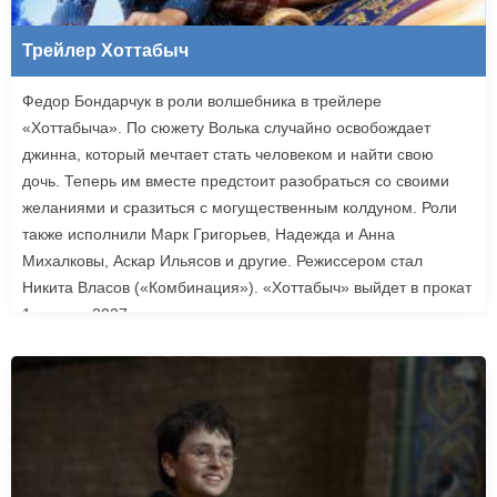
Трейлер Хоттабыч
Федор Бондарчук в роли волшебника в трейлере
«Хоттабыча». По сюжету Волька случайно освобождает
джинна, который мечтает стать человеком и найти свою
дочь. Теперь им вместе предстоит разобраться со своими
желаниями и сразиться с могущественным колдуном. Роли
также исполнили Марк Григорьев, Надежда и Анна
Михалковы, Аскар Ильясов и другие. Режиссером стал
Никита Власов («Комбинация»). «Хоттабыч» выйдет в прокат
1 января 2027 года.