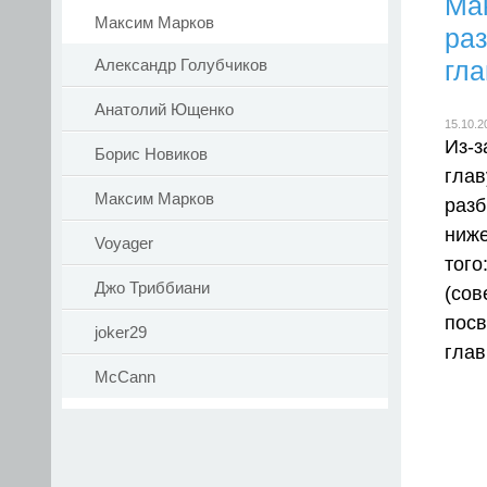
Ма
Максим Марков
раз
гла
Александр Голубчиков
Анатолий Ющенко
15.10.2
Из-з
Борис Новиков
гла
Максим Марков
разб
ниже
Voyager
тог
Джо Триббиани
(со
посв
joker29
глав
McCann