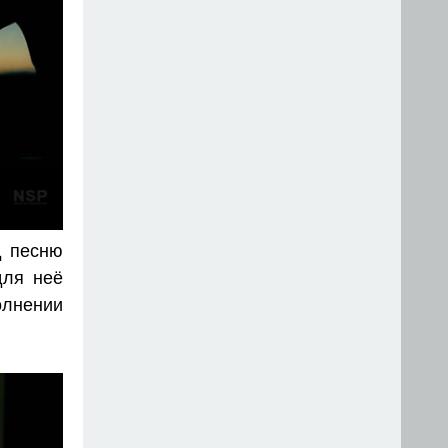
д песню
для неё
олнении