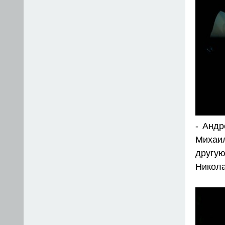
- Андр
Михаил
другу
Никола