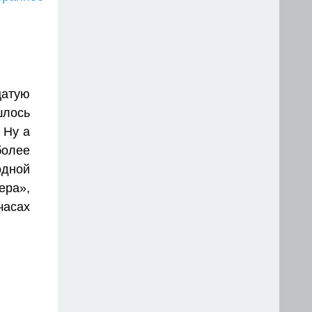
цатую
шлось
. Ну а
более
дной
ра»,
часах