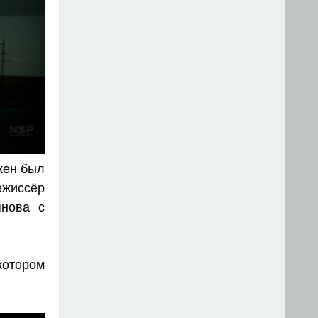
жен был
ежиссёр
янова с
котором