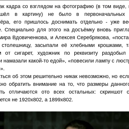
как кадра со взглядом на фотографию (в том виде, 
шёл в картину) не было в первоначальных 
ёра, его пришлось доснимать отдельно - уже ве
. Специально для этого на досъёмку вновь пригл
ира Вдовиченкова, и Алексея Серебрякова, «поста
 столешницу, засыпали её хлебными крошками, т
м от сигарет, художник по реквизиту раздобыл 
и намазали какой-то едой», «повесили лампу с люст
».
ться об этом решительно никак невозможно, но если
но обратить внимание на то, что размеры данног
чуть отличаются ото всех остальных: скриншот 
ется не 1920х802, а 1899х802.