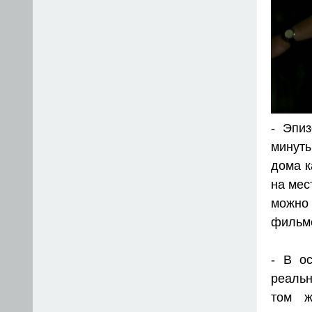
- Эпи
минуты
дома к
на мес
можно
фильм
- В о
реальн
том ж