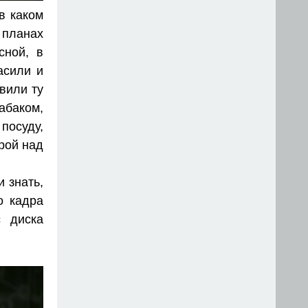
в каком
планах
сной, в
асили и
вили ту
абаком,
посуду,
рой над
 знать,
о кадра
с диска