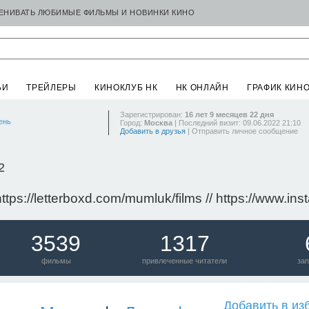
ЦЕНИВАТЬ ЛЮБИМЫЕ ФИЛЬМЫ И НОВИНКИ КИНО
ЬИ
ТРЕЙЛЕРЫ
КИНОКЛУБ НК
НК ОНЛАЙН
ГРАФИК КИН
Зарегистрирован:
16 лет 9 месяцев 22 дня
ень
Город:
Москва
| Последний визит: 09.06.2022 21:10
Добавить в друзья
|
Отправить личное сообщение
2
 https://letterboxd.com/mumluk/films // https://www
3539
1317
фильмы
привлеченные читатели
зап
Добавить в из