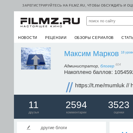
ЗАРЕГИСТРИРУЙТЕСЬ
НА FILMZ.RU, ЧТОБЫ ОБСУЖДАТЬ И О
НОВОСТИ
РЕЦЕНЗИИ
ОБЗОРЫ СЕРИАЛОВ
СТАТ
Максим Марков
18 уров
604
Администратор,
блогер
Накоплено баллов: 105459
https://t.me/mumluk //
11
2594
3523
друзья
комментарии
оценки
другие блоги