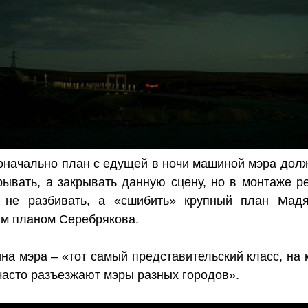
оначально план с едущей в ночи машиной мэра дол
рывать, а закрывать данную сцену, но в монтаже р
 не разбивать, а «сшибить» крупный план Мад
м планом Серебрякова.
на мэра – «тот самый представительский класс, на 
часто разъезжают мэры разных городов».