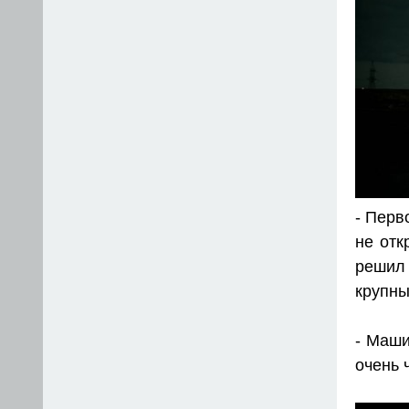
- Перв
не отк
решил
крупны
- Маши
очень 