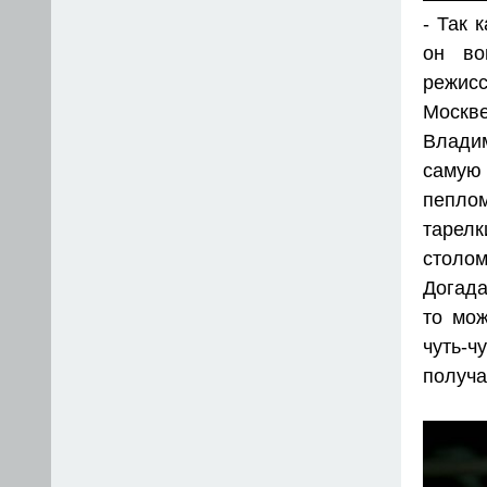
- Так 
он во
режисс
Москве
Владим
самую
пепло
тарелк
столом
Догада
то мож
чуть-
получа