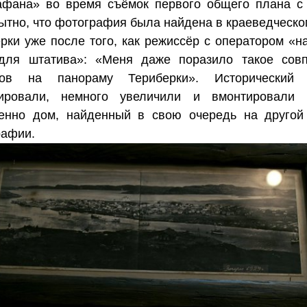
афана» во время съёмок первого общего плана с
тно, что фотография была найдена в краеведческо
рки уже после того, как режиссёр с оператором «н
 для штатива»: «Меня даже поразило такое сов
дов на панораму Териберки». Исторический 
нировали, немного увеличили и вмонтировали 
венно дом, найденный в свою очередь на другой
рафии.