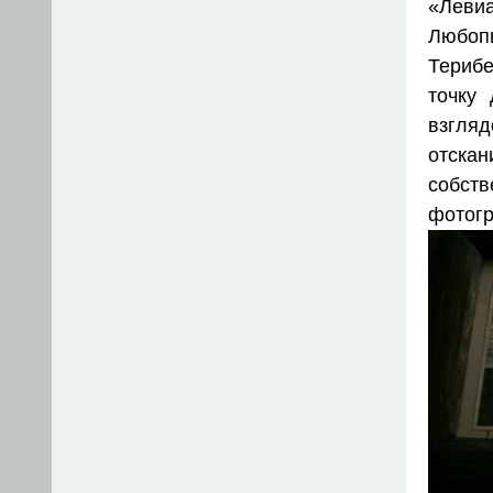
«Леви
Любопы
Терибе
точку
взгля
отска
собст
фотог