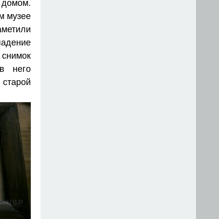
 домом.
м музее
аметили
падение
снимок
в него
 старой