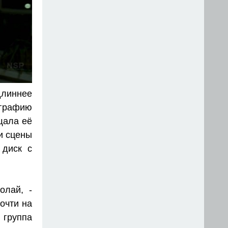
длиннее
ографию
щала её
и сцены
 диск с
олай, -
очти на
группа