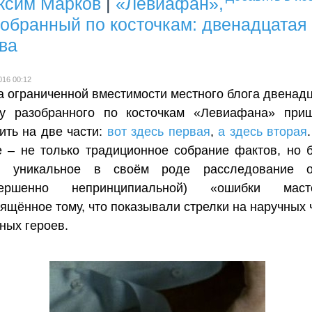
ксим Марков
|
«Левиафан»,
обранный по косточкам: двенадцатая
ва
016 00:12
а ограниченной вместимости местного блога двенад
ву разобранного по косточкам «Левиафана» при
ить на две части:
вот здесь первая
,
а здесь вторая
 – не только традиционное собрание фактов, но 
о: уникальное в своём роде расследование о
вершенно непринципиальной) «ошибки масте
ящённое тому, что показывали стрелки на наручных 
ных героев.