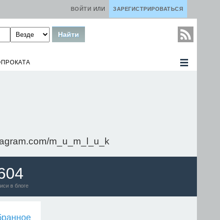
ВОЙТИ
ИЛИ
ЗАРЕГИСТРИРОВАТЬСЯ
ОПРОКАТА
.instagram.com/m_u_m_l_u_k
604
иси в блоге
бранное