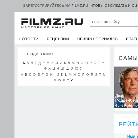
ЗАРЕГИСТРИРУЙТЕСЬ
НА FILMZ.RU, ЧТОБЫ ОБСУЖДАТЬ И О
НОВОСТИ
РЕЦЕНЗИИ
ОБЗОРЫ СЕРИАЛОВ
СТАТ
люди в кино
САМЫ
А
Б
В
Г
Д
Е
Ж
З
И
Й
К
Л
М
Н
О
П
Р
С
Т
У
Ф
Х
Ц
Ч
Ш
Щ
Э
Ю
Я
A
B
C
D
E
F
G
H
I
J
K
L
M
N
O
P
Q
R
S
T
U
V
W
X
Y
Z
Джин
Родденбер
Gene Roddenb
РЕЙТ
Имя 