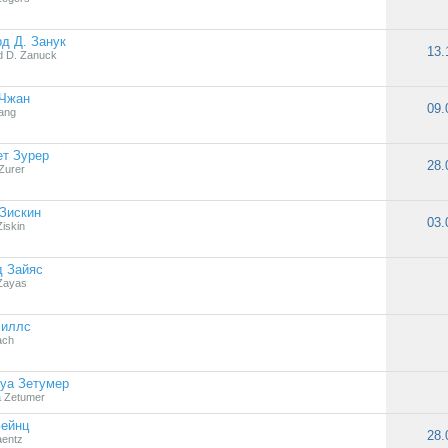
д Д. Занук
13.
d D. Zanuck
 Чжан
09.
hang
т Зурер
28.
Zurer
Зискин
03.
iskin
д Зайяс
Zayas
Миллс
ach
уа Зетумер
 Zetumer
Зейнц
28.
aentz