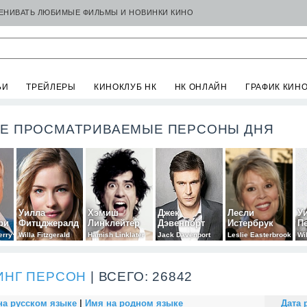
ЦЕНИВАТЬ ЛЮБИМЫЕ ФИЛЬМЫ И НОВИНКИ КИНО
ЬИ
ТРЕЙЛЕРЫ
КИНОКЛУБ НК
НК ОНЛАЙН
ГРАФИК КИН
Е ПРОСМАТРИВАЕМЫЕ ПЕРСОНЫ ДНЯ
Уилла
Хэмиш
Джек
Лесли
У
ри
Фитцджералд
Линклейтер
Дэвенпорт
Истербрук
П
erry
Willa Fitzgerald
Hamish Linklater
Jack Davenport
Leslie Easterbrook
Wi
ИНГ ПЕРСОН
| ВСЕГО: 26842
на русском языке
|
Имя на родном языке
Дата 