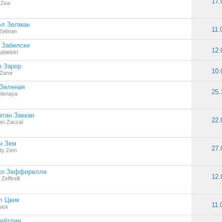
17.
 Zea
эл Зелман
11.
 Zelman
 Забилски
12.
abielski
о Зарор
10.
Zaror
 Зеленая
25.
elenaya
тан Заккаи
22.
an Zaccaï
и Зем
27.
dy Zem
ко Зеффирелли
12.
Zeffirelli
л Цвик
11.
wick
ейтлин