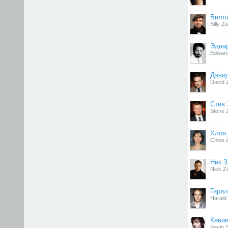
Билл
Billy Z
Эдва
Edward
Дэви
David 
Стив 
Steve 
Хлоя
Chloe 
Ник З
Nick Z
Гарал
Harald
Кевин
Kevin 