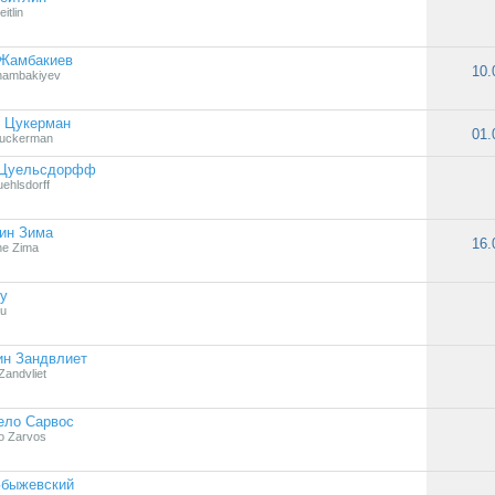
itlin
 Жамбакиев
10.
hambakiyev
 Цукерман
01.
Zuckerman
 Цуельсдорфф
ehlsdorff
ин Зима
16.
ne Zima
у
hu
ин Зандвлиет
Zandvliet
ело Сарвос
o Zarvos
Збыжевский