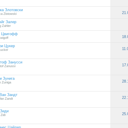
ка Злотовски
21.
a Zlotowski
эйг Залер
g Zahler
и Цвигофф
18.
wigoff
ри Цукер
11.
Zucker
тоф Занусси
17.
tof Zanussi
и Зунига
28.
 Zuniga
Ван Зандт
22.
Van Zandt
 Зиди
25.
Zidi
ннес Цайлер