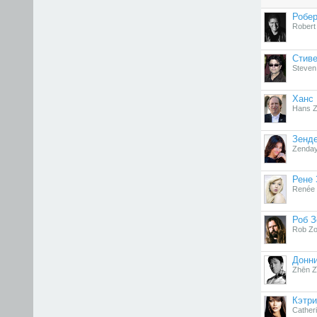
Робер
Robert
Стив
Steven 
Ханс
Hans 
Зенд
Zenda
Рене 
Renée 
Роб 
Rob Z
Донн
Zhēn Z
Кэтри
Cather