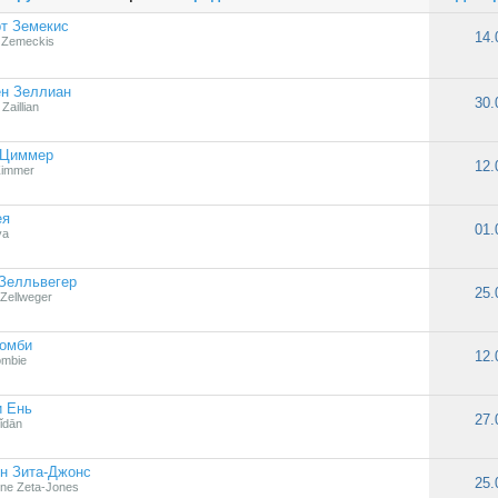
т Земекис
14.
 Zemeckis
ен Зеллиан
30.
Zaillian
 Циммер
12.
Zimmer
ея
01.
ya
Зелльвегер
25.
Zellweger
Зомби
12.
ombie
и Ень
27.
ǐdān
н Зита-Джонс
25.
ine Zeta-Jones