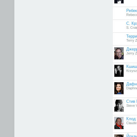
Ребек
Rebecc
С. Кр
S. Crai
Терр
Terry Z
Джер
Jerry 
Кшиш
Krzysz
Дафн
Daphne
Стив 
Steve 
Клод
Claude 
Йоха