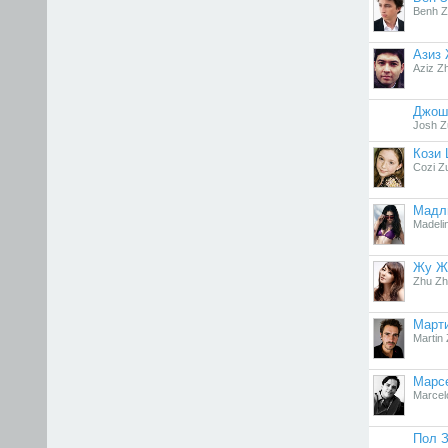
Benh Ze
Азиз
Aziz Z
Джош
Josh 
Кози
Cozi Zu
Мадл
Madeli
Жу Ж
Zhu Z
Март
Martin 
Марс
Marcel
Пол 