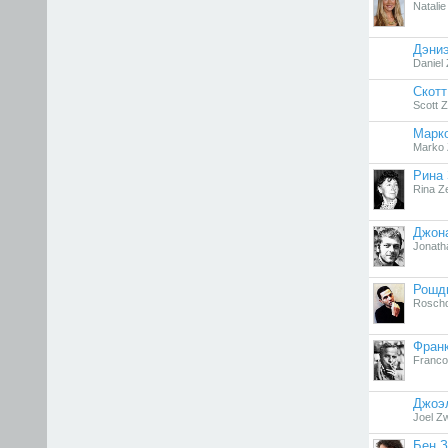
Natalie
Дэни
Daniel
Скотт
Scott Z
Марк
Marko 
Рина
Rina Z
Джона
Jonath
Рошд
Rosch
Фран
Franco 
Джоэ
Joel Z
Бен З