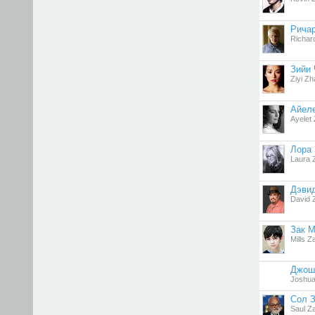
Ричар
Richar
Зийи
Ziyi Z
Айеле
Ayelet 
Лора 
Laura Z
Дэви
David 
Зак 
Mills Z
Джош
Joshua
Сол 
Saul Z