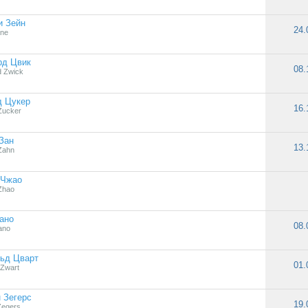
и Зейн
24.
ane
рд Цвик
08.
 Zwick
д Цукер
16.
Zucker
Зан
13.
Zahn
 Чжао
Zhao
ано
08.
ano
ьд Цварт
01.
 Zwart
 Зегерс
19.
Zegers