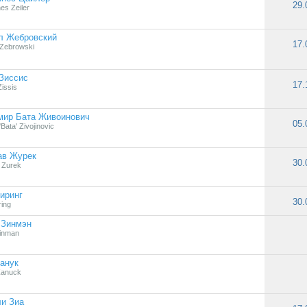
29.
es Zeiler
л Жебровский
17.
 Zebrowski
Зиссис
17.
issis
мир Бата Живоинович
05.
 'Bata' Zivojinovic
ав Журек
30.
 Zurek
иринг
30.
ring
 Зинмэн
inman
анук
Zanuck
и Зиа