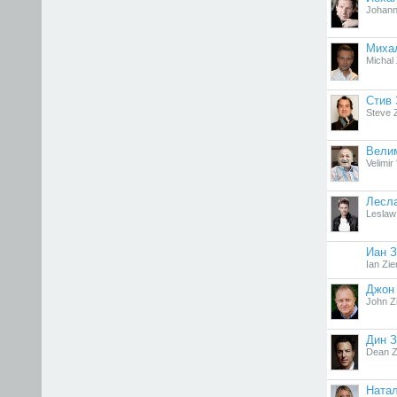
Johann
Миха
Michal
Стив 
Steve Z
Вели
Velimir
Лесл
Leslaw
Иан З
Ian Zie
Джон
John Z
Дин З
Dean 
Натал