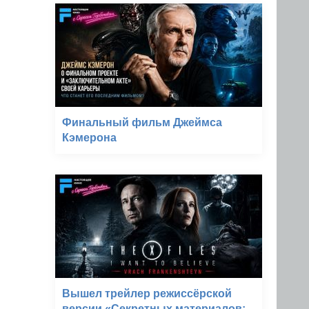
Финальный фильм Джеймса
Кэмерона
Вышел трейлер режиссёрской
версии «Секретных материалов: