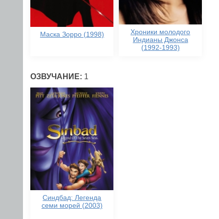
Хроники молодого
Маска Зорро (1998)
Индианы Джонса
(1992-1993)
ОЗВУЧАНИЕ:
1
Синдбад: Легенда
семи морей (2003)