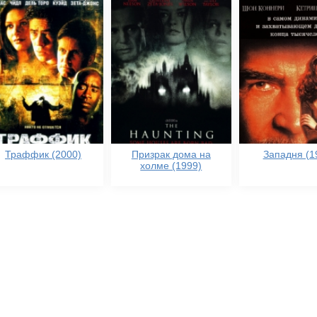
Траффик (2000)
Призрак дома на
Западня (1
холме (1999)