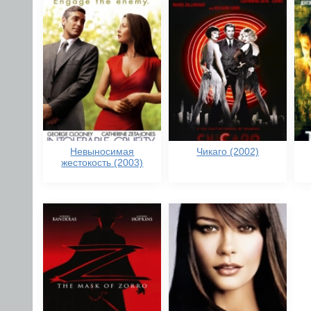
Невыносимая
Чикаго (2002)
жестокость (2003)