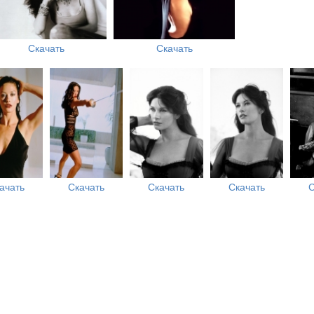
Скачать
Скачать
ачать
Скачать
Скачать
Скачать
С