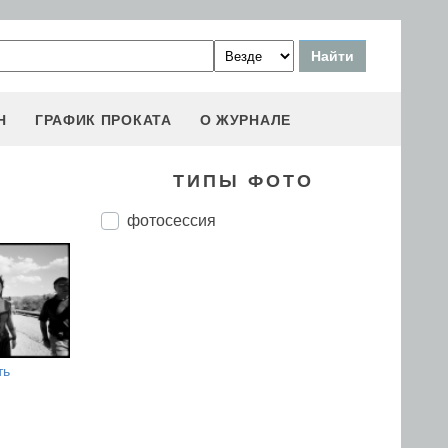
Н
ГРАФИК ПРОКАТА
О ЖУРНАЛЕ
ТИПЫ ФОТО
фотосессия
ть