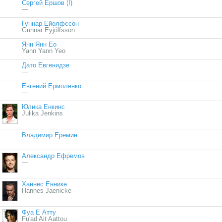
Сергей Ершов (I)
—
Гуннар Ейолфссон
Gunnar Eyjólfsson
Янн Янн Ео
Yann Yann Yeo
Дато Евгенидзе
—
Евгений Ермоленко
—
Юлика Енкинс
Julika Jenkins
Владимир Еремин
—
Александр Ефремов
—
Ханнес Еннике
Hannes Jaenicke
Фуа Е Атту
Fu'ad Ait Aattou