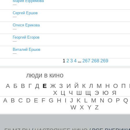
Мария Ефремова
—
Сергей Ершов
—
Олеся Ерикова
—
Георгий Егоров
—
Виталий Ершов
—
1
2
3
4
...
267
268
269
люди в кино
А
Б
В
Г
Д
Е
Ж
З
И
Й
К
Л
М
Н
О
П
Х
Ц
Ч
Ш
Щ
Э
Ю
Я
A
B
C
D
E
F
G
H
I
J
K
L
M
N
O
P
Q
W
X
Y
Z