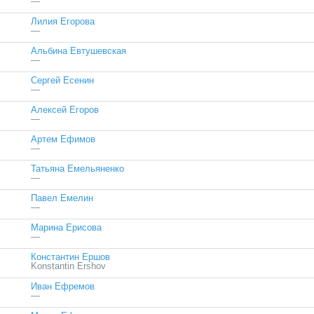
—
Лилия Егорова
—
Альбина Евтушевская
—
Сергей Есенин
—
Алексей Егоров
—
Артем Ефимов
—
Татьяна Емельяненко
—
Павел Емелин
—
Марина Ерисова
—
Константин Ершов
Konstantin Ershov
Иван Ефремов
—