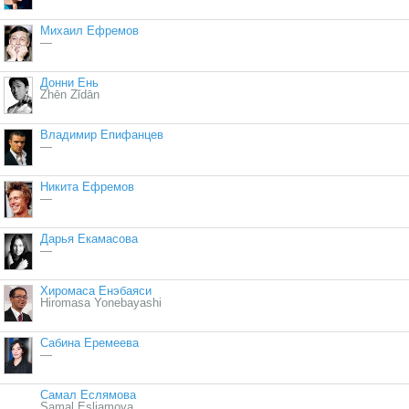
Михаил Ефремов
—
Донни Ень
Zhēn Zǐdān
Владимир Епифанцев
—
Никита Ефремов
—
Дарья Екамасова
—
Хиромаса Енэбаяси
Hiromasa Yonebayashi
Сабина Еремеева
—
Самал Еслямова
Samal Esljamova