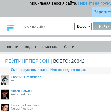
Мобильная версия сайта.
Перейти на полн
Зарегис
новости
видео
фильмы
блоги
РЕЙТИНГ ПЕРСОН
| ВСЕГО: 26842
Имя на русском языке
|
Имя на родном языке
Евгений Евстигнеев
—
Антон Ельчин
Anton Yelchin
Нургюль Ешилчай
Nurgül Yesilçay