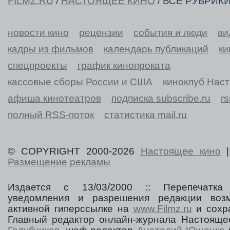
FILMZ.RU
/
НАСТОЯЩЕЕ КИНО
/ ВСЕ РУБРИК
новости кино
рецензии
события и люди
ви
кадры из фильмов
календарь публикаций
ки
спецпроекты
график кинопроката
кассовые сборы России и США
киноклуб Нас
афиша кинотеатров
подписка subscribe.ru
r
полный RSS-поток
статистика mail.ru
© COPYRIGHT 2000-2026
Настоящее кино
Размещение рекламы
Издается с 13/03/2000 :: Перепечатка
уведомления и разрешения редакции воз
активной гиперссылке на
www.Filmz.ru
и сохра
Главный редактор онлайн-журнала Настоя