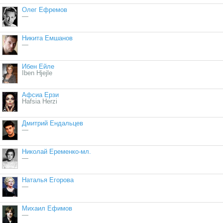
Олег Ефремов
—
Никита Емшанов
—
Ибен Ейле
Iben Hjejle
Афсиа Ерзи
Hafsia Herzi
Дмитрий Ендальцев
—
Николай Еременко-мл.
—
Наталья Егорова
—
Михаил Ефимов
—