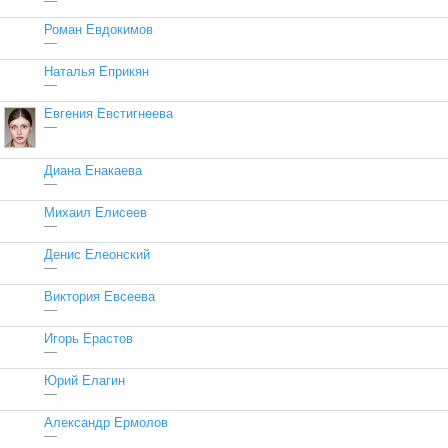
—
Роман Евдокимов
—
Наталья Еприкян
—
Евгения Евстигнеева
—
Диана Енакаева
—
Михаил Елисеев
—
Денис Елеонский
—
Виктория Евсеева
—
Игорь Ерастов
—
Юрий Елагин
—
Александр Ермолов
—