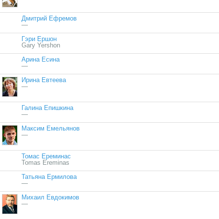
Дмитрий Ефремов
—
Гэри Ершон
Gary Yershon
Арина Есина
—
Ирина Евтеева
—
Галина Епишкина
—
Максим Емельянов
—
Томас Ереминас
Tomas Ereminas
Татьяна Ермилова
—
Михаил Евдокимов
—