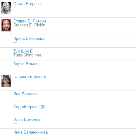
Ольга Егорова
—
Стивен Е. Ривкин
Stephen E. Rivkin
Ирина Ермолова
—
Тун Шин Е
Tung-Shing Yee
Борис Ельцин
—
Галина Евтушенко
—
Яна Енжаева
—
Сергей Ершов (II)
—
Илья Ермолов
—
Инна Евланникова