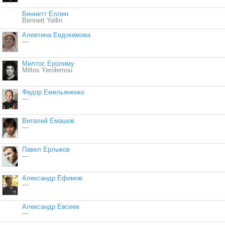
Беннетт Еллин
Bennett Yellin
Алевтина Евдокимова
—
Милтос Еролиму
Miltos Yerolemou
Федор Емельяненко
—
Виталий Емашов
—
Павел Ерлыков
—
Александр Ефимов
—
Александр Евсеев
—