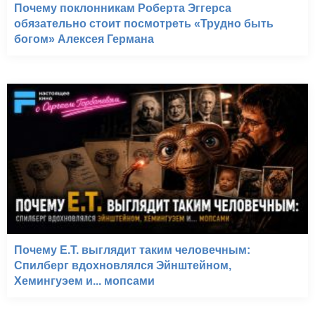
Почему поклонникам Роберта Эггерса
обязательно стоит посмотреть «Трудно быть
богом» Алексея Германа
Почему E.T. выглядит таким человечным:
Спилберг вдохновлялся Эйнштейном,
Хемингуэем и... мопсами