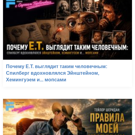
Почему E.T. выглядит таким человечным:
Спилберг вдохновлялся Эйнштейном,
Хемингуэем и... мопсами