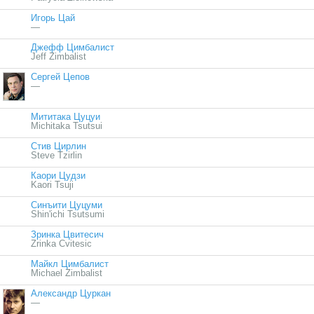
Игорь Цай
—
Джефф Цимбалист
Jeff Zimbalist
Сергей Цепов
—
Мититака Цуцуи
Michitaka Tsutsui
Стив Цирлин
Steve Tzirlin
Каори Цудзи
Kaori Tsuji
Синъити Цуцуми
Shin'ichi Tsutsumi
Зринка Цвитесич
Zrinka Cvitesic
Майкл Цимбалист
Michael Zimbalist
Александр Цуркан
—