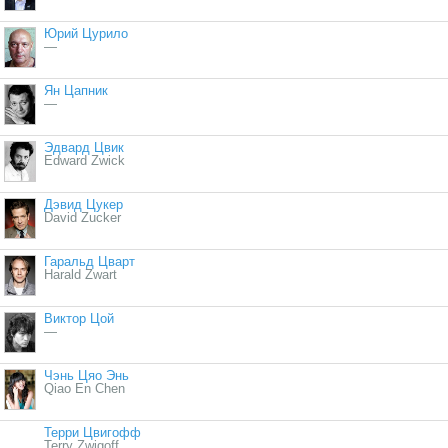
Юрий Цурило
—
Ян Цапник
—
Эдвард Цвик
Edward Zwick
Дэвид Цукер
David Zucker
Гаральд Цварт
Harald Zwart
Виктор Цой
—
Чэнь Цяо Энь
Qiao En Chen
Терри Цвигофф
Terry Zwigoff