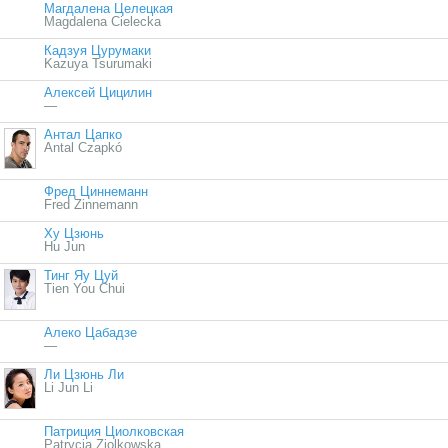
Магдалена Целецкая
Magdalena Cielecka
Кадзуя Цурумаки
Kazuya Tsurumaki
Алексей Цицилин
—
Антал Цапко
Antal Czapkó
Фред Циннеманн
Fred Zinnemann
Ху Цзюнь
Hu Jun
Тинг Яу Цуй
Tien You Chui
Алеко Цабадзе
—
Ли Цзюнь Ли
Li Jun Li
Патриция Циолковская
Patrycia Ziolkowska