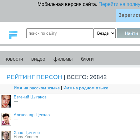
Мобильная версия сайта.
Перейти на полн
Зарегис
новости
видео
фильмы
блоги
РЕЙТИНГ ПЕРСОН
| ВСЕГО: 26842
Имя на русском языке
|
Имя на родном языке
Евгений Цыганов
—
Александр Цекало
—
Ханс Циммер
Hans Zimmer