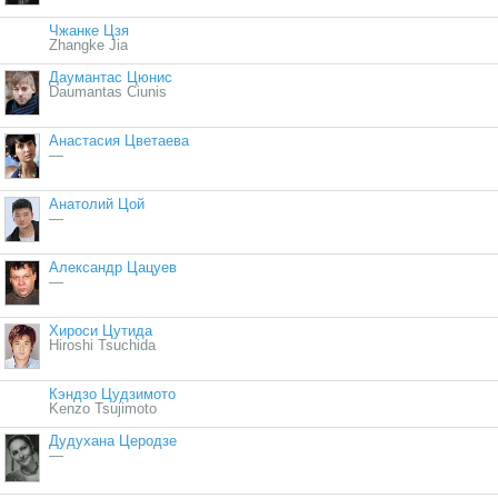
Чжанке Цзя
Zhangke Jia
Даумантас Цюнис
Daumantas Ciunis
Анастасия Цветаева
—
Анатолий Цой
—
Александр Цацуев
—
Хироси Цутида
Hiroshi Tsuchida
Кэндзо Цудзимото
Kenzo Tsujimoto
Дудухана Церодзе
—