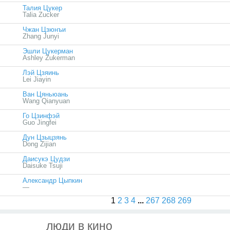
Талия Цукер
Talia Zucker
Чжан Цзюнъи
Zhang Junyi
Эшли Цукерман
Ashley Zukerman
Лэй Цзяинь
Lei Jiayin
Ван Цяньюань
Wang Qianyuan
Го Цзинфэй
Guo Jingfei
Дун Цзыцзянь
Dong Zijian
Даисукэ Цудзи
Daisuke Tsuji
Александр Цыпкин
—
1
2
3
4
...
267
268
269
люди в кино