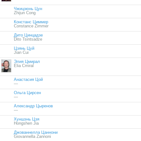
Чжицзюнь Цун
Zhijun Cong
Констанс Циммер
Constance Zimmer
Дито Цинцадзе
Dito Tsintsadze
Цзянь Цуй
Jian Cui
Элия Цмирал
Elia Cmiral
Анастасия Цой
—
Ольга Цирсен
—
Александр Цыренов
—
Хуншэнь Цзя
Hongshen Jia
Джованнелла Цаннони
Giovannella Zannoni