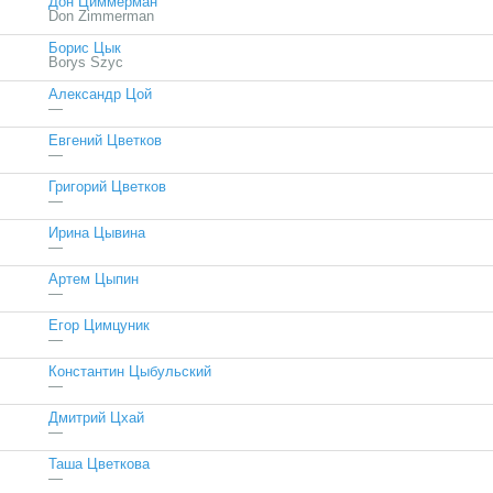
Дон Циммерман
Don Zimmerman
Борис Цык
Borys Szyc
Александр Цой
—
Евгений Цветков
—
Григорий Цветков
—
Ирина Цывина
—
Артем Цыпин
—
Егор Цимцуник
—
Константин Цыбульский
—
Дмитрий Цхай
—
Таша Цветкова
—