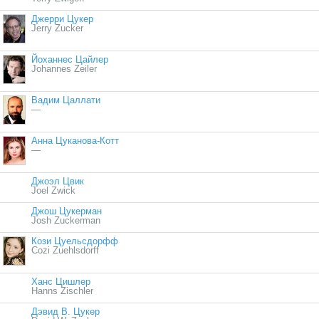
Джерри Цукер
Jerry Zucker
Йоханнес Цайлер
Johannes Zeiler
Вадим Цаллати
—
Анна Цуканова-Котт
—
Джоэл Цвик
Joel Zwick
Джош Цукерман
Josh Zuckerman
Кози Цуельсдорфф
Cozi Zuehlsdorff
Ханс Цишлер
Hanns Zischler
Дэвид В. Цукер