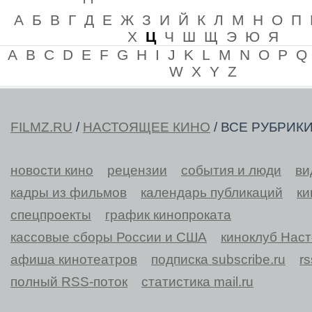
А
Б
В
Г
Д
Е
Ж
З
И
Й
К
Л
М
Н
О
П
Х
Ц
Ч
Ш
Щ
Э
Ю
Я
A
B
C
D
E
F
G
H
I
J
K
L
M
N
O
P
Q
W
X
Y
Z
FILMZ.RU
/
НАСТОЯЩЕЕ КИНО
/ ВСЕ РУБРИК
новости кино
рецензии
события и люди
ви
кадры из фильмов
календарь публикаций
ки
спецпроекты
график кинопроката
кассовые сборы России и США
киноклуб Нас
афиша кинотеатров
подписка subscribe.ru
r
полный RSS-поток
статистика mail.ru