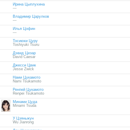
Ирина Цыплухина
—
Владимир Царулков
—
Илья Цофин
—
Тосиюки Цуру
Toshiyuki Tsuru
Дэвид Цезар
David Caesar
Джесси Цвик
Jesse Zwick
Нами Цукамото
Nami Tsukamoto
Ренпей Цукамото
Renpei Tsukamoto
Минами Цуда
Minami Tsuda
У Цзяньжун
Wu Jianrong