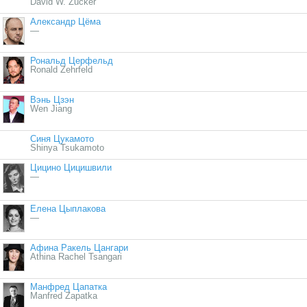
David W. Zucker
Александр Цёма
—
Рональд Церфельд
Ronald Zehrfeld
Вэнь Цзэн
Wen Jiang
Синя Цукамото
Shinya Tsukamoto
Цицино Цицишвили
—
Елена Цыплакова
—
Афина Ракель Цангари
Athina Rachel Tsangari
Манфред Цапатка
Manfred Zapatka