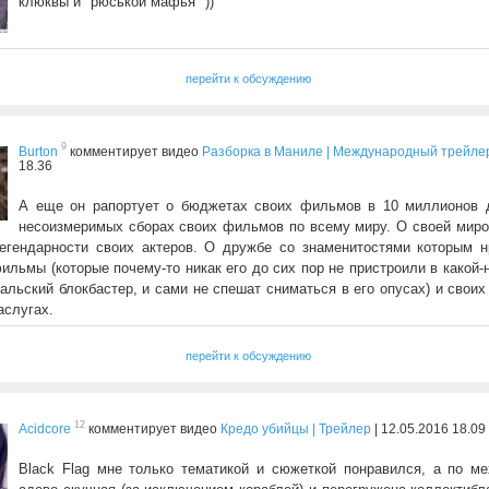
клюквы и "рюськой мафья" ))
перейти к обсуждению
9
Burton
комментирует видео
Разборка в Маниле | Международный трейле
18.36
А еще он рапортует о бюджетах своих фильмов в 10 миллионов 
несоизмеримых сборах своих фильмов по всему миру. О своей миро
егендарности своих актеров. О дружбе со знаменитостями которым н
ильмы (которые почему-то никак его до сих пор не пристроили в какой
альский блокбастер, и сами не спешат сниматься в его опусах) и свои
аслугах.
перейти к обсуждению
12
Acidcore
комментирует видео
Кредо убийцы | Трейлер
| 12.05.2016 18.09
Black Flag мне только тематикой и сюжеткой понравился, а по ме