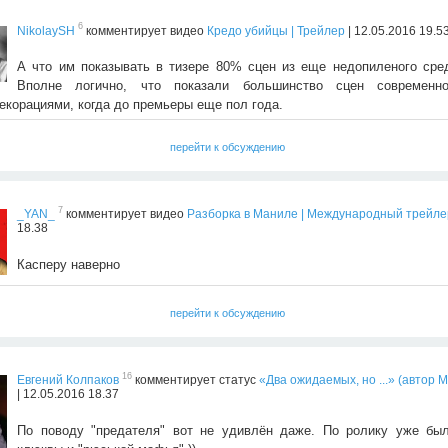
6
NikolaySH
комментирует видео
Кредо убийцы | Трейлер
| 12.05.2016 19.5
А что им показывать в тизере 80% сцен из еще недопиленого сре
Вполне логично, что показали большинство сцен современн
екорациями, когда до премьеры еще пол года.
перейти к обсуждению
7
_YAN_
комментирует видео
Разборка в Маниле | Международный трейле
18.38
Касперу наверно
перейти к обсуждению
16
Евгений Колпаков
комментирует статус
«Два ожидаемых, но ...» (автор 
| 12.05.2016 18.37
По поводу "предателя" вот не удивлён даже. По ролику уже бы