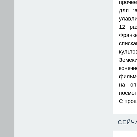
прочее
для г
улавли
12 ра
Франке
списка
культ
Земеки
конеч
фильмо
на оп
посмот
С прош
СЕЙЧ