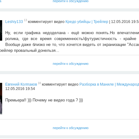
а
перейти к обсуждению
13
Leshiy133
комментирует видео
Кредо убийцы | Трейлер
| 12.05.2016 19.
Ну, если графика недоделана - ещё можно понять.Но впечатлени
ролика, где все время современность/футуристичность - крайне 
Вообще даже близко не то, что хочется видеть от экранизации "Асса
рейлер провальный донельзя...
перейти к обсуждению
16
Евгений Колпаков
комментирует видео
Разборка в Маниле | Междунаро
12.05.2016 19.54
Премьера!! ))) Почему не видео года ? )))
перейти к обсуждению