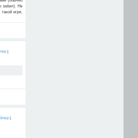
ами (обычно
о забил). Не
 такой игре,
йлер
|
ейлер
|