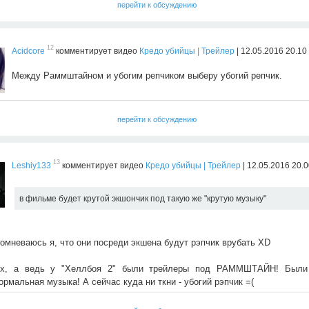
перейти к обсуждению
12
Acidcore
комментирует видео
Кредо убийцы | Трейлер
| 12.05.2016 20.10
Между Раммштайном и убогим репчиком выберу убогий репчик.
перейти к обсуждению
13
Leshiy133
комментирует видео
Кредо убийцы | Трейлер
| 12.05.2016 20.
в фильме будет крутой экшончик под такую же "крутую музыку"
омневаюсь я, что они посреди экшена будут рэпчик врубать XD
х, а ведь у "Хеллбоя 2" были трейлеры под РАММШТАЙН! Были
ормальная музыка! А сейчас куда ни ткни - убогий рэпчик =(