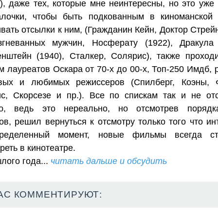
), даже тех, которые мне неинтересны, но это уже
алочки, чтобы быть подкованным в киноманской
вать отсылки к ним, (Гражданин Кейн, Доктор Стрей
згневанных мужчин, Носферату (1922), Дракула 
нштейн (1940), Сталкер, Солярис), также проход
м лауреатов Оскара от 70-х до 00-х, Топ-250 Имдб, 
овых и любимых режиссеров (Спилберг, Коэны, 
с, Скорсезе и пр.). Все по спискам так и не от
но, ведь это нереально, но отсмотрев порядк
в, решил вернуться к отсмотру только того что ин
ределенный момент, новые фильмы всегда ст
реть в кинотеатре.
лого года...
читать дальше и обсудить
АС КОММЕНТИРУЮТ: