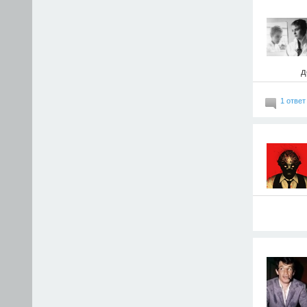
д
1 ответ