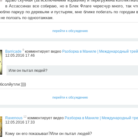
адово скучная (за исключением кораблей) и перегружена коллектибл
в Ассассинах все собираю, но в Блек Флаге чересчур много, так чт
юблю паркур по деревьям и пустырям, мне ближе побегать по городам в
 не ползать по одноэтажкам.
перейти к обсуждению
9
Barricade
комментирует видео
Разборка в Маниле | Международный тре
12.05.2016 17.46
Или он пытал людей?
бсолйутли:))))
перейти к обсуждению
12
Ravenous
комментирует видео
Разборка в Маниле | Международный тр
12.05.2016 17.33
Кому он его показывал?Или он пытал людей?