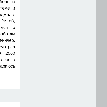
 больше
 теме и
нджлав,
(1931),
ился по
работам
Финчер,
смотрел
а 2500
тересно
араюсь