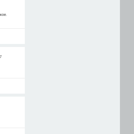
кое.
17