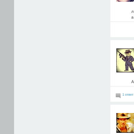
л
а
А
1 ответ