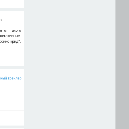
58
я от такого
негативные.
ссинс крид".
дный трейлер
|