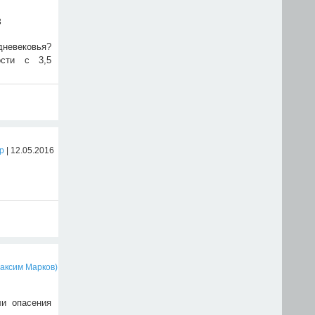
3
дневековья?
ости с 3,5
р
| 12.05.2016
Максим Марков)
ли опасения