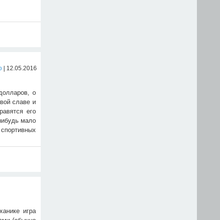
р
| 12.05.2016
долларов, о
вой славе и
равятся его
-нибудь мало
х спортивных
ханике игра