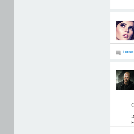
1 ответ
С
Э
н