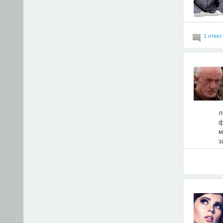
1 ответ
л
ф
м
з