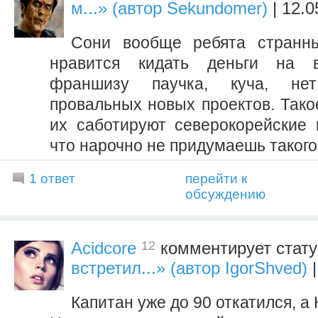
м...» (автор Sekundomer)
| 12.0
Сони вообще ребята странны
нравится кидать деньги на в
франшизу паучка, куча, не
провальных новых проектов. Тако
их саботируют северокорейские
что нарочно не придумаешь такого
1 ответ
перейти к
обсуждению
12
Acidcore
комментирует стат
встретил...» (автор IgorShved)
|
Капитан уже до 90 откатился, а 