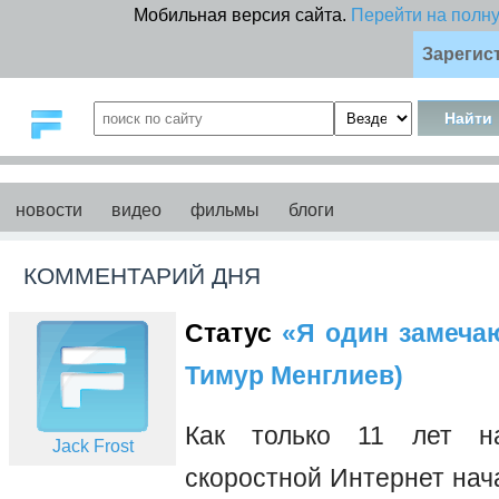
Мобильная версия сайта.
Перейти на полн
Зарегис
новости
видео
фильмы
блоги
КОММЕНТАРИЙ ДНЯ
Статус
«Я один замечаю 
Тимур Менглиев)
Как только 11 лет на
Jack Frost
скоростной Интернет нач