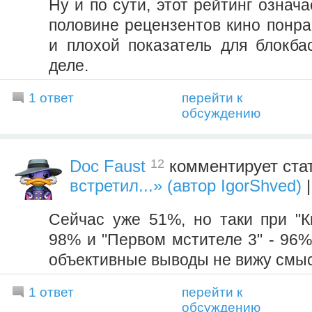
Ну и по сути, этот рейтинг означа
половине рецензентов кино понра
и плохой показатель для блокба
деле.
1 ответ
перейти к
обсуждению
12
Doc Faust
комментирует ста
встретил...» (автор IgorShved)
|
Сейчас уже 51%, но таки при "Кн
98% и "Первом мстителе 3" - 96%
объективные выводы не вижу смы
1 ответ
перейти к
обсуждению