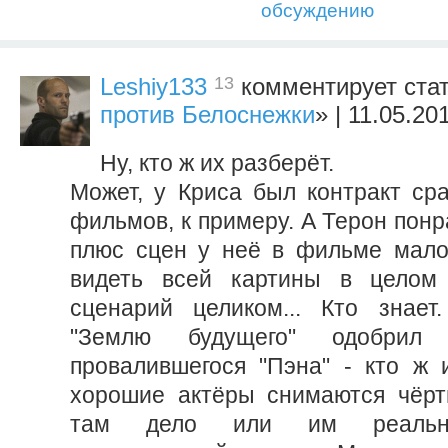
обсуждению
13
Leshiy133
комментирует ста
против Белоснежки
» | 11.05.20
Ну, кто ж их разберёт.
Может, у Криса был контракт сра
фильмов, к примеру. А Терон понр
плюс сцен у неё в фильме мало
видеть всей картины в целом
сценарий целиком... Кто знает
"Землю будущего" одобрил
провалившегося "Пэна" - кто ж и
хорошие актёры снимаются чёрти
там дело или им реально