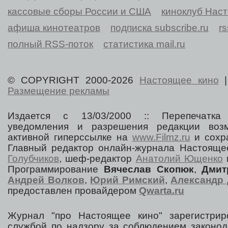
кассовые сборы России и США
киноклуб Нас
афиша кинотеатров
подписка subscribe.ru
r
полный RSS-поток
статистика mail.ru
© COPYRIGHT 2000-2026
Настоящее кино
Размещение рекламы
Издается с 13/03/2000 :: Перепечатка
уведомления и разрешения редакции воз
активной гиперссылке на
www.Filmz.ru
и сохра
Главный редактор онлайн-журнала Настоя
Голубчиков
, шеф-редактор
Анатолий Ющенко
Программирование
Вячеслав Скопюк
,
Дмит
Андрей Волков
,
Юрий Римский
,
Александр 
предоставлен провайдером
Qwarta.ru
Журнал "про Настоящее кино" зарегистрир
службой по надзору за соблюдением законод