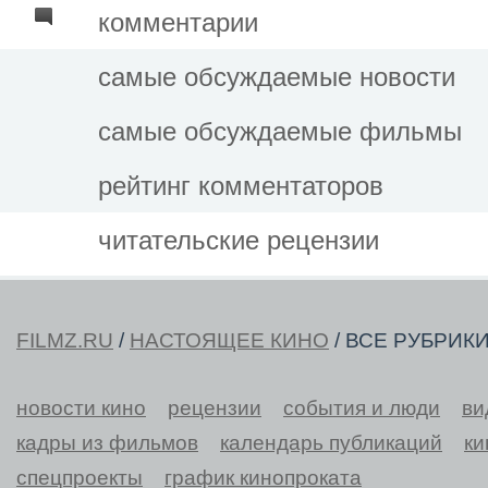
комментарии
самые обсуждаемые новости
самые обсуждаемые фильмы
рейтинг комментаторов
читательские рецензии
FILMZ.RU
/
НАСТОЯЩЕЕ КИНО
/ ВСЕ РУБРИК
новости кино
рецензии
события и люди
ви
кадры из фильмов
календарь публикаций
ки
спецпроекты
график кинопроката