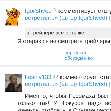
9
IgorShved
комментирует стат
встретил...» (автор IgorShved)
|
в трейлере всё есть же
Я стараюсь не смотреть трейлеры
перейти к
обсуждению
13
Leshiy133
комментирует ста
встретил...» (автор IgorShved)
|
Именно, чтобы Росомаха был в
только так! У Фокусов надо вс
комиксы отобрать, а Сингера расс