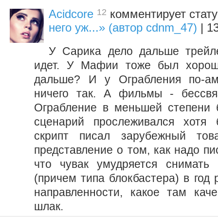
12
Acidcore
комментирует стат
него уж...» (автор cdnm_47)
| 1
У Сарика дело дальше трейл
идет. У Мафии тоже был хорош
дальше? И у Ограбления по-ам
ничего так. А фильмы - бессвя
Ограбление в меньшей степени 
сценарий прослеживался хотя 
скрипт писал зарубежный тов
представление о том, как надо пис
что чувак умудряется снимать
(причем типа блокбастера) в год
направленности, какое там кач
шлак.