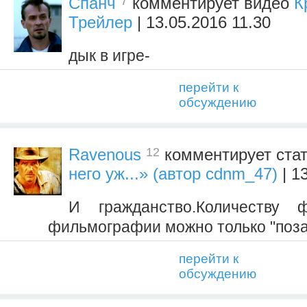
7
Спанч
комментирует видео
К
Трейлер
| 13.05.2016 11.30
дык в игре-
перейти к
обсуждению
12
Ravenous
комментирует ста
него уж...» (автор cdnm_47)
| 1
И гражданство.Количеству
фильмографии можно только "поза
перейти к
обсуждению