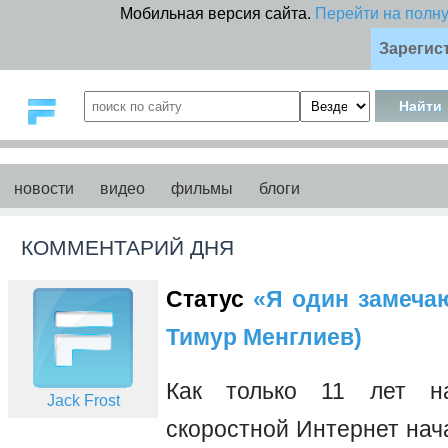
Мобильная версия сайта.
Перейти на полн
Зарегис
новости
видео
фильмы
блоги
КОММЕНТАРИЙ ДНЯ
Статус
«Я один замечаю 
Тимур Менглиев)
Как только 11 лет на
Jack Frost
скоростной Интернет нач