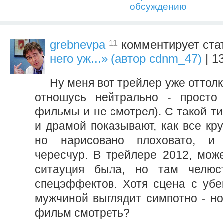
обсуждению
11
grebnevpa
комментирует ста
него уж...» (автор cdnm_47)
| 1
Ну меня вот трейлер уже оттолк
отношусь нейтрально - просто
фильмы и не смотрел). С такой т
и драмой показывают, как все кр
но нарисовано плоховато, и 
чересчур. В трейлере 2012, може
ситауция была, но там челюс
спецэффектов. Хотя сцена с уб
мужчиной выглядит симпотно - но
фильм смотреть?