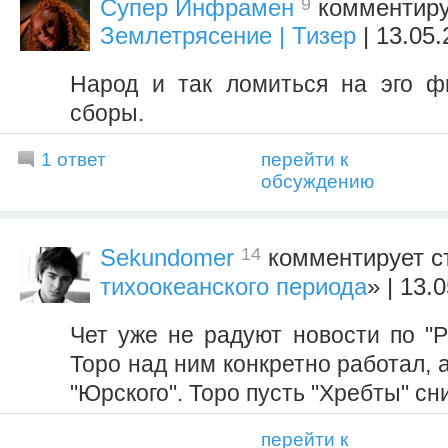
9
Супер Инфрамен
комментиру
Землетрясение | Тизер
| 13.05.
Народ и так ломиться на эго ф
сборы.
1 ответ
перейти к
обсуждению
14
Sekundomer
комментирует с
тихоокеанского периода
» | 13.
Чет уже не радуют новости по "Р
Торо над ним конкретно работал, а
"Юрского". Торо пусть "Хребты" сн
перейти к