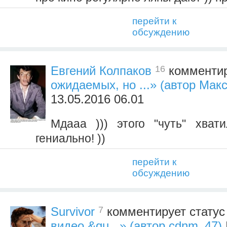
перейти к
обсуждению
16
Евгений Колпаков
комментир
ожидаемых, но ...» (автор Мак
13.05.2016 06.01
Мдааа ))) этого "чуть" хват
гениально! ))
перейти к
обсуждению
7
Survivor
комментирует стату
видео &qu...» (автор cdnm_47)