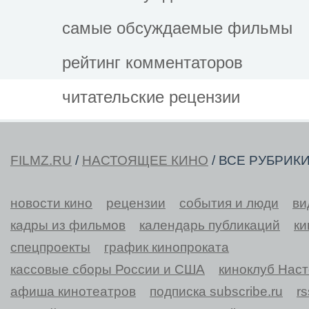
самые обсуждаемые фильмы
рейтинг комментаторов
читательские рецензии
FILMZ.RU
/
НАСТОЯЩЕЕ КИНО
/ ВСЕ РУБРИК
новости кино
рецензии
события и люди
ви
кадры из фильмов
календарь публикаций
ки
спецпроекты
график кинопроката
кассовые сборы России и США
киноклуб Нас
афиша кинотеатров
подписка subscribe.ru
r