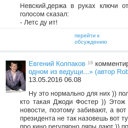
Невский,держа в руках ключи о
голосом сказал:
- Летс ду ит!
перейти к
обсуждению
16
Евгений Колпаков
комментир
одном из ведущи...» (автор Ro
13.05.2016 06.08
Ну это нормально для них )) по
кто такая Джоди Фостер )) Этож 
новости, поэтому забивают, а вот
президента не так назовешь вот ту
про кино регулярно ляпы дают )) пр