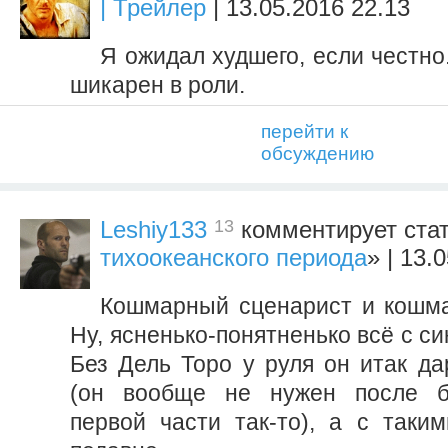
| Трейлер
| 13.05.2016 22.13
Я ожидал худшего, если честно
шикарен в роли.
перейти к
обсуждению
13
Leshiy133
комментирует ста
тихоокеанского периода
» | 13.
Кошмарный сценарист и кошм
Ну, ясненько-понятненько всё с си
Без Дель Торо у руля он итак да
(он вообще не нужен после б
первой части так-то), а с таки