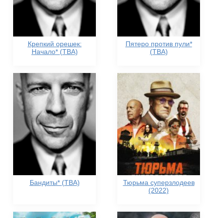
Крепкий орешек:
Пятеро против пули*
Начало* (TBA)
(TBA)
Бандиты* (TBA)
Тюрьма суперзлодеев
(2022)