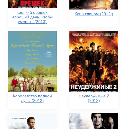
Крепкий орешек:
Клин клином (2012I)
Хороший день, чтобы
умереть (2013)
Королевство полной
Неудержимые 2
луны (2012)
(2012)