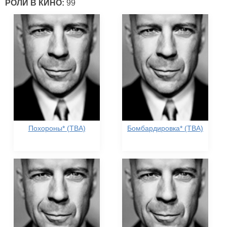
РОЛИ В КИНО:
99
Похороны* (TBA)
Бомбардировка* (TBA)