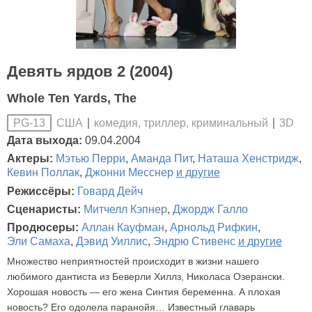
Девять ярдов 2 (2004)
Whole Ten Yards, The
США
комедия, триллер, криминальный
3D
PG-13
Дата выхода:
09.04.2004
Актеры:
Мэтью Перри
,
Аманда Пит
,
Наташа Хенстридж
,
Кевин Поллак
,
Джонни Месснер
и другие
Режиссёры:
Говард Дейч
Сценаристы:
Митчелл Кэпнер
,
Джордж Галло
Продюсеры:
Аллан Кауфман
,
Арнольд Рифкин
,
Эли Самаха
,
Дэвид Уиллис
,
Эндрю Стивенс
и другие
Множество неприятностей происходит в жизни нашего
любимого дантиста из Беверли Хиллз, Николаса Озерански.
Хорошая новость — его жена Синтия беременна. А плохая
новость? Его одолела паранойя… Известный главарь