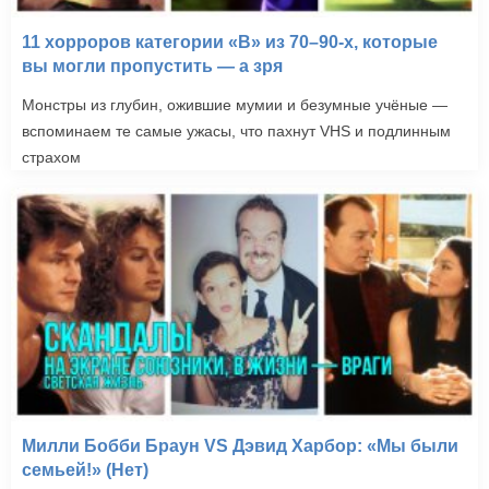
11 хорроров категории «B» из 70–90-х, которые
вы могли пропустить — а зря
Монстры из глубин, ожившие мумии и безумные учёные —
вспоминаем те самые ужасы, что пахнут VHS и подлинным
страхом
Милли Бобби Браун VS Дэвид Харбор: «Мы были
семьей!» (Нет)