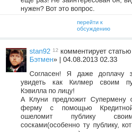
еще раз! Не заинтересован он, ви
нужен? Вот это вопрос.
перейти к
обсуждению
12
stan92
комментирует статью
Бэтмен
» | 04.08.2013 02.33
Согласен! Я даже доплачу 
увидеть как Килмер своим пу
Кэвилла по лицу!
А Клуни предложит Супермену о
ферму с помощью Кредитно
ошеломит публику свои
сосками(особенно ту публику, ко