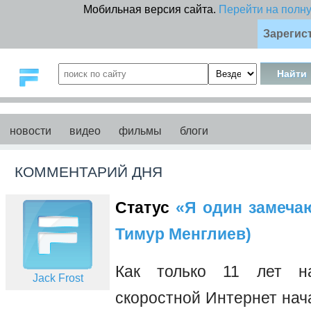
Мобильная версия сайта.
Перейти на полн
Зарегис
новости
видео
фильмы
блоги
КОММЕНТАРИЙ ДНЯ
Статус
«Я один замечаю 
Тимур Менглиев)
Как только 11 лет на
Jack Frost
скоростной Интернет нач