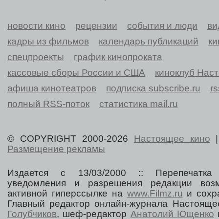
новости кино
рецензии
события и люди
ви
кадры из фильмов
календарь публикаций
ки
спецпроекты
график кинопроката
кассовые сборы России и США
киноклуб Нас
афиша кинотеатров
подписка subscribe.ru
r
полный RSS-поток
статистика mail.ru
© COPYRIGHT 2000-2026
Настоящее кино
Размещение рекламы
Издается с 13/03/2000 :: Перепечатка
уведомления и разрешения редакции воз
активной гиперссылке на
www.Filmz.ru
и сохра
Главный редактор онлайн-журнала Настоя
Голубчиков
, шеф-редактор
Анатолий Ющенко