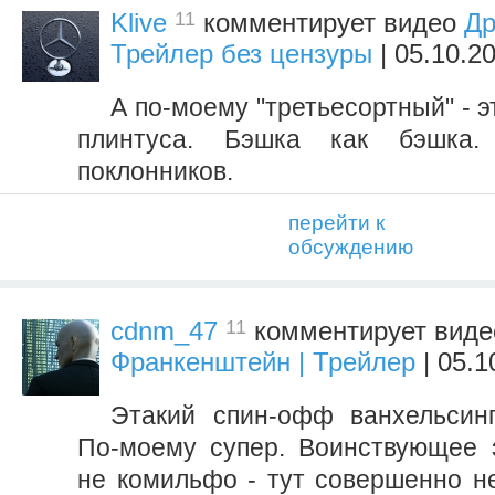
11
Klive
комментирует видео
Др
Трейлер без цензуры
| 05.10.2
А по-моему "третьесортный" - 
плинтуса. Бэшка как бэшка.
поклонников.
перейти к
обсуждению
11
cdnm_47
комментирует вид
Франкенштейн | Трейлер
| 05.1
Этакий спин-офф ванхельсинг
По-моему супер. Воинствующее э
не комильфо - тут совершенно н