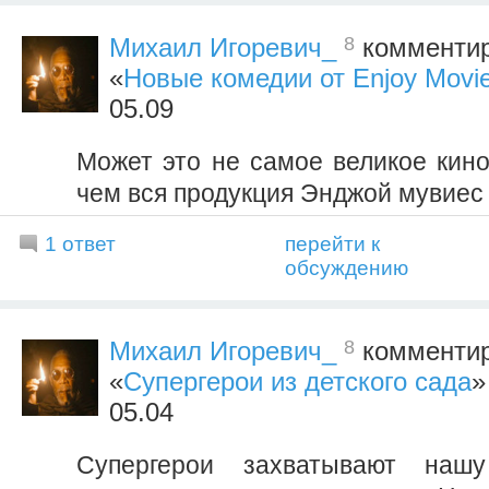
8
Михаил Игоревич_
комментир
«
Новые комедии от Enjoy Movi
05.09
Может это не самое великое кино
чем вся продукция Энджой мувиес 
1 ответ
перейти к
обсуждению
8
Михаил Игоревич_
комментир
«
Супергерои из детского сада
»
05.04
Супергерои захватывают наш