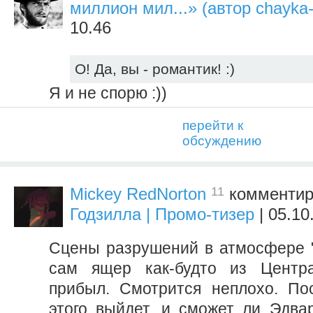
миллион мил...» (автор chayka-
10.46
О! Да, вы - романтик! :)
Я и не спорю :))
перейти к
обсуждению
11
Mickey RedNorton
комментир
Годзилла | Промо-тизер
| 05.10
Сцены разрушений в атмосфере "
сам ящер как-будто из Центр
прибыл. Смотрится неплохо. По
этого выйдет, и сможет ли Эдва