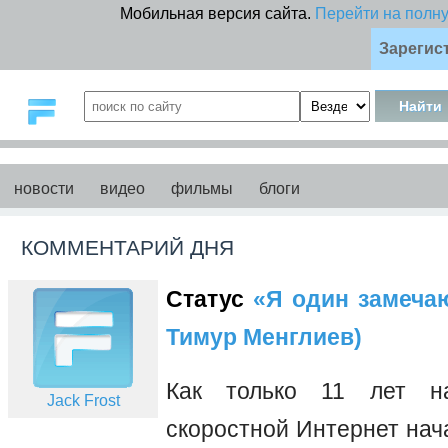
Мобильная версия сайта.
Перейти на полн
Зарегис
новости
видео
фильмы
блоги
КОММЕНТАРИЙ ДНЯ
Статус
«Я один замечаю 
Тимур Менглиев)
Как только 11 лет на
Jack Frost
скоростной Интернет нач