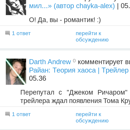
мил...» (автор chayka-alex)
| 05
О! Да, вы - романтик! :)
1 ответ
перейти к
обсуждению
0
Darth Andrew
комментирует 
Райан: Теория хаоса | Трейлер
05.36
Перепутал с "Джеком Ричаром"
трейлера ждал появления Тома Кр
1 ответ
перейти к
обсуждению