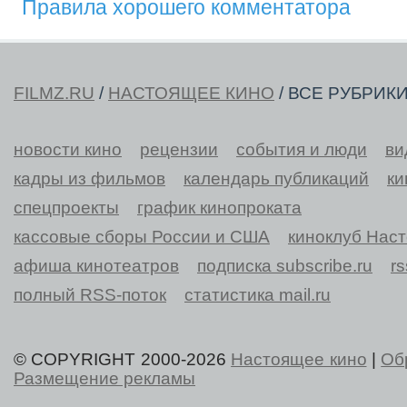
Правила хорошего комментатора
FILMZ.RU
/
НАСТОЯЩЕЕ КИНО
/ ВСЕ РУБРИК
новости кино
рецензии
события и люди
ви
кадры из фильмов
календарь публикаций
ки
спецпроекты
график кинопроката
кассовые сборы России и США
киноклуб Нас
афиша кинотеатров
подписка subscribe.ru
r
полный RSS-поток
статистика mail.ru
© COPYRIGHT 2000-2026
Настоящее кино
|
Об
Размещение рекламы