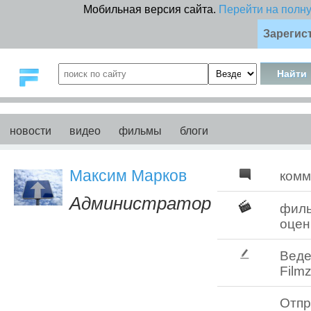
Мобильная версия сайта.
Перейти на полн
Зарегис
новости
видео
фильмы
блоги
Максим Марков
комм
Администратор
фил
оцен
Веде
Filmz
Отпр