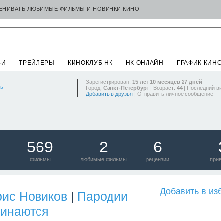
ЦЕНИВАТЬ ЛЮБИМЫЕ ФИЛЬМЫ И НОВИНКИ КИНО
ЬИ
ТРЕЙЛЕРЫ
КИНОКЛУБ НК
НК ОНЛАЙН
ГРАФИК КИН
Зарегистрирован:
15 лет 10 месяцев 27 дней
нь
Город:
Санкт-Петербург
| Возраст:
44
| Последний ви
Добавить в друзья
|
Отправить личное сообщение
569
2
6
фильмы
любимые фильмы
рецензии
при
Добавить в из
рис Новиков
|
Пародии
чинаются