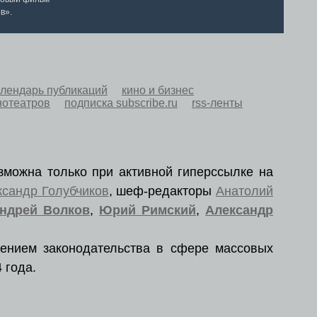
в».
алендарь публикаций
кино и бизнес
нотеатров
подписка subscribe.ru
rss-ленты
зможна только при активной гиперссылке на
ксандр Голубчиков
, шеф-редакторы
Анатолий
ндрей Волков
,
Юрий Римский
,
Александр
ением законодательства в сфере массовых
 года.