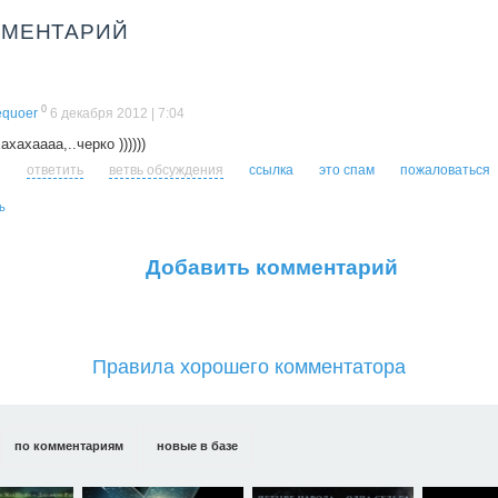
ММЕНТАРИЙ
0
equoer
6 декабря 2012 | 7:04
ахахаааа,..черко ))))))
ответить
ветвь обсуждения
ссылка
это спам
пожаловаться
ь
Добавить комментарий
Правила хорошего комментатора
по комментариям
новые в базе