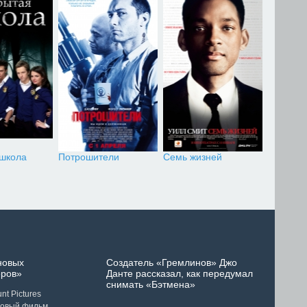
 школа
Потрошители
Семь жизней
новых
Создатель «Гремлинов» Джо
ров»
Данте рассказал, как передумал
снимать «Бэтмена»
t Pictures
новый фильм