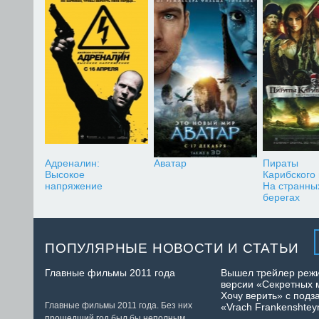
Адреналин:
Аватар
Пираты
Высокое
Карибского
напряжение
На странны
берегах
ПОПУЛЯРНЫЕ НОВОСТИ И СТАТЬИ
Главные фильмы 2011 года
Вышел трейлер реж
версии «Секретных 
Хочу верить» с подз
Главные фильмы 2011 года. Без них
«Vrach Frankenshtey
прошедший год был бы неполным.