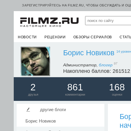
ЗАРЕГИСТРИРУЙТЕСЬ
НА FILMZ.RU, ЧТОБЫ ОБСУЖДАТЬ И О
НОВОСТИ
РЕЦЕНЗИИ
ОБЗОРЫ СЕРИАЛОВ
СТАТ
Борис Новиков
14 урове
97
Администратор,
блогер
Накоплено баллов: 261512
2
861
168
друзья
комментарии
оценки
другие блоги
Бо
Борис Новиков
на