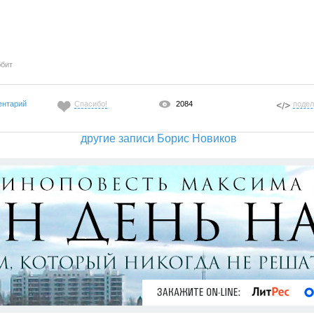
бит
ентарий
Спасибо!
2084
подел
другие записи Борис Новиков