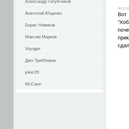
Александр Голубчиков
05.12.2
Анатолий Ющенко
Вот
"Хоб
Борис Новиков
поч
Максим Марков
при
сдал
Voyager
Джо Триббиани
joker29
McCann