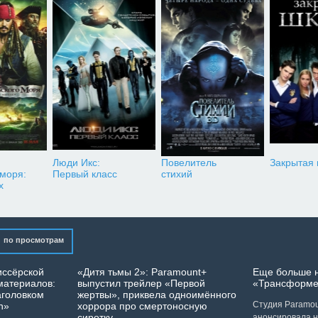
Люди Икс:
Повелитель
Закрытая
 моря:
Первый класс
стихий
х
по просмотрам
иссёрской
«Дитя тьмы 2»: Paramount+
Еще больше 
материалов:
выпустил трейлер «Первой
«Трансформе
аголовком
жертвы», приквела одноимённого
Студия Paramoun
n»
хоррора про смертоносную
сиротку
анонсировала 