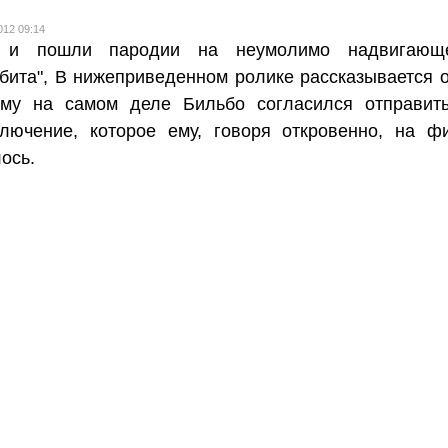
012 09:14
 и пошли пародии на неумолимо надвигающе
бита", В нижеприведенном ролике рассказывается о
ему на самом деле Бильбо согласился отправит
ключение, которое ему, говоря откровенно, на ф
ось.