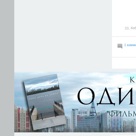
:)))
,
Хоб
1 комм