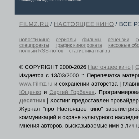
FILMZ.RU
/
НАСТОЯЩЕЕ КИНО
/ ВСЕ 
новости кино
сериалы
фильмы
рецензии
с
спецпроекты
график кинопроката
кассовые сб
полный RSS-поток
статистика mail.ru
© COPYRIGHT 2000-2026
Настоящее кино
|
О
Издается с 13/03/2000 :: Перепечатка мат
www.Filmz.ru
и сохранении авторства | Гла
Ющенко
и
Сергей Горбачев
. Программиро
Десятник
| Хостинг предоставлен провайде
Журнал "про Настоящее кино" зарегистри
коммуникаций и охране культурного наследия
Мнения авторов, высказываемые ими в личны