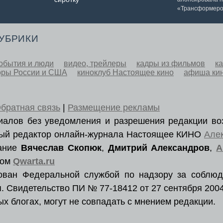
«Трансформеро
РУБРИКИ
обытия и люди
видео, трейлеры
кадры из фильмов
к
оры России и США
киноклуб Настоящее кино
афиша ки
братная связь
|
Размещение рекламы
ериалов без уведомления и разрешения редакции во
вный редактор онлайн-журнала Настоящее КИНО
Але
вание
Вячеслав Скопюк
,
Дмитрий Александров
,
А
ром
Qwarta.ru
рован Федеральной службой по надзору за соблюд
. Свидетельство ПИ № 77-18412 от 27 сентября 2004
х блогах, могут не совпадать с мнением редакции.