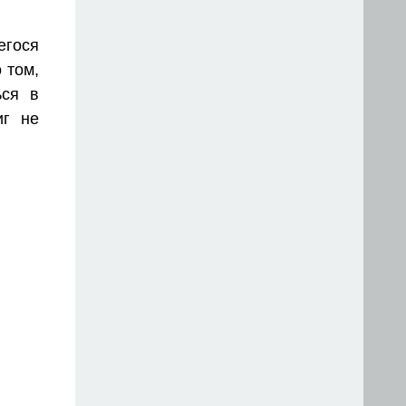
гося
 том,
ься в
иг не