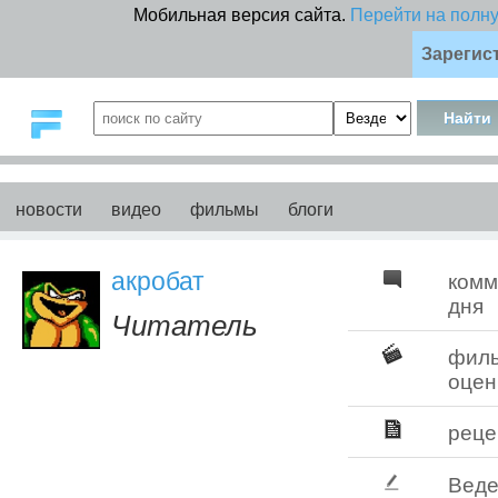
Мобильная версия сайта.
Перейти на полн
Зарегис
новости
видео
фильмы
блоги
акробат
комм
дня
Читатель
фил
оцен
реце
Веде