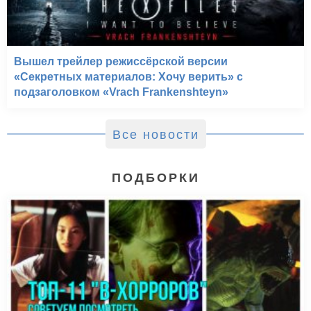
Вышел трейлер режиссёрской версии
«Секретных материалов: Хочу верить» с
подзаголовком «Vrach Frankenshteyn»
Все новости
ПОДБОРКИ