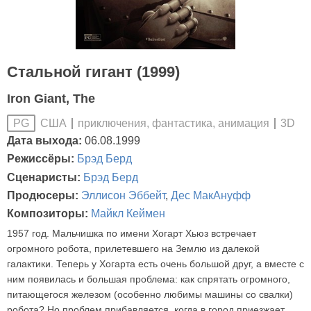
Стальной гигант (1999)
Iron Giant, The
США
приключения, фантастика, анимация
3D
PG
Дата выхода:
06.08.1999
Режиссёры:
Брэд Берд
Сценаристы:
Брэд Берд
Продюсеры:
Эллисон Эббейт
,
Дес МакАнуфф
Композиторы:
Майкл Кеймен
1957 год. Мальчишка по имени Хогарт Хьюз встречает
огромного робота, прилетевшего на Землю из далекой
галактики. Теперь у Хогарта есть очень большой друг, а вместе с
ним появилась и большая проблема: как спрятать огромного,
питающегося железом (особенно любимы машины со свалки)
робота? Но проблем прибавляется, когда в город приезжает