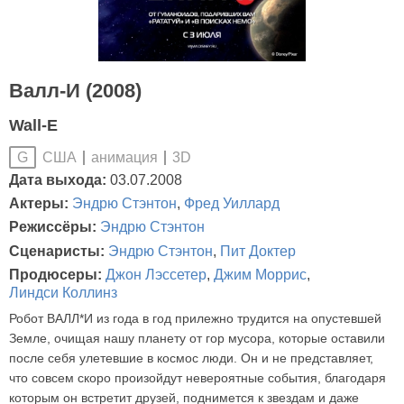
Валл-И (2008)
Wall-E
США
анимация
3D
G
Дата выхода:
03.07.2008
Актеры:
Эндрю Стэнтон
,
Фред Уиллард
Режиссёры:
Эндрю Стэнтон
Сценаристы:
Эндрю Стэнтон
,
Пит Доктер
Продюсеры:
Джон Лэссетер
,
Джим Моррис
,
Линдси Коллинз
Робот ВАЛЛ*И из года в год прилежно трудится на опустевшей
Земле, очищая нашу планету от гор мусора, которые оставили
после себя улетевшие в космос люди. Он и не представляет,
что совсем скоро произойдут невероятные события, благодаря
которым он встретит друзей, поднимется к звездам и даже