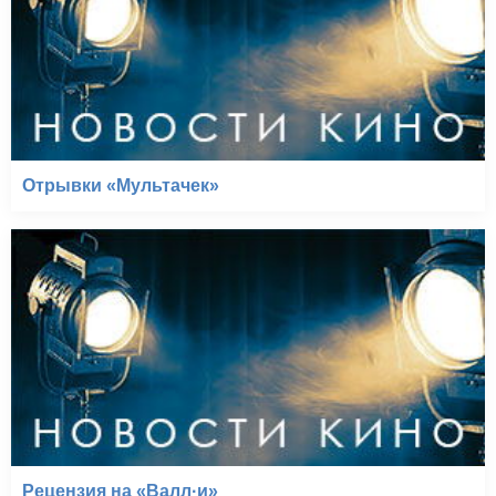
Отрывки «Мультачек»
Рецензия на «Валл·и»