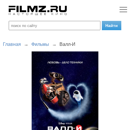
Главная
→
Фильмы
→
Валл-И