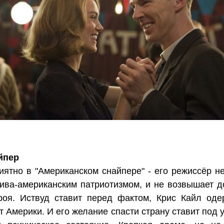
йпер
иятно в "Американском снайпере" - его режиссёр не
ива-американским патриотизмом, и не возвышает д
роя. Иствуд ставит перед фактом, Крис Кайл од
т Америки. И его желание спасти страну ставит под 