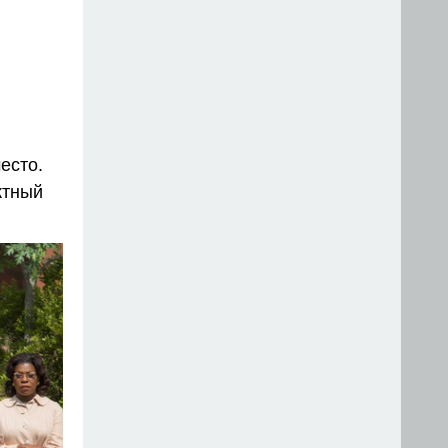
есто.
ктный