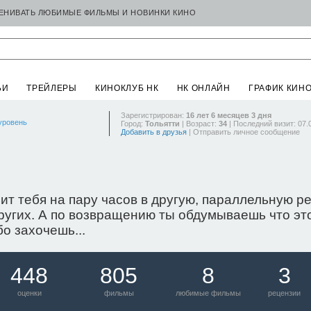
ЦЕНИВАТЬ ЛЮБИМЫЕ ФИЛЬМЫ И НОВИНКИ КИНО
ЬИ
ТРЕЙЛЕРЫ
КИНОКЛУБ НК
НК ОНЛАЙН
ГРАФИК КИН
Зарегистрирован:
16 лет 6 месяцев 3 дня
уровень
Город:
Тольятти
| Возраст:
34
| Последний визит: 07.
Добавить в друзья
|
Отправить личное сообщение
т тебя на пару часов в другую, параллельную ре
ругих. А по возвращению ты обдумываешь что это
о захочешь...
448
805
8
3
оценки
фильмы
любимые фильмы
рецензии