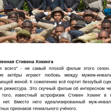
ленная Стивена Хокинга
ия всего" - не самый плохой фильм этого сезон
ие актёры играют любовь между мужем-инвал
ющей женой. К сожелению всё портит беззубый сце
я режиссура. Это скучный фильм об интересном че
 того, известный астрофизик Стивен Хокинг в
о нет. Вместо него идеализированный муж-инва
тных признаков гениального учёного.