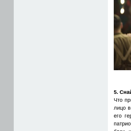
5. Сна
Что пр
лицо в
его ге
патрио