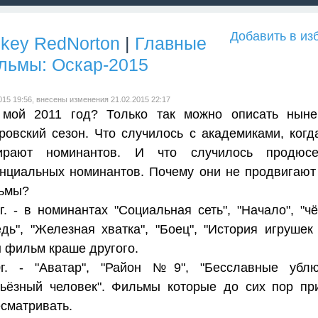
Добавить в из
key RedNorton
|
Главные
льмы: Оскар-2015
015 19:56, внесены изменения 21.02.2015 22:17
 мой 2011 год? Только так можно описать нын
ровский сезон. Что случилось с академиками, когд
ирают номинантов. И что случилось продюсе
нциальных номинантов. Почему они не продвигают
ьмы?
г. - в номинантах "Социальная сеть", "Начало", "ч
дь", "Железная хватка", "Боец", "История игрушек 3
 фильм краше другого.
0г. - "Аватар", "Район №9", "Бесславные ублю
рьёзный человек". Фильмы которые до сих пор пр
сматривать.