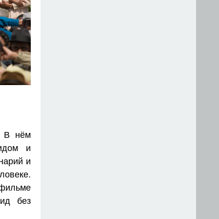
. В нём
идом и
нарий и
ловеке.
 фильме
лид без