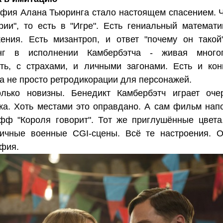
фия Алана Тьюринга стало настоящем спасением. Ч
рии", то есть в "Игре". Есть гениальный математи
ения. Есть мизантроп, и ответ "почему он такой
нг в исполнении Камбербэтча - живая многог
ть, с страхами, и личными загонами. Есть и кон
 а не просто ретродикорации для персонажей.
олько новизны. Бенедикт Камбербэтч играет оче
а. Хоть местами это оправдано. А сам фильм нап
фф "Короля говорит". Тот же приглушённые цвета
дичные военные CGI-сцены. Всё те настроения. 
фия.