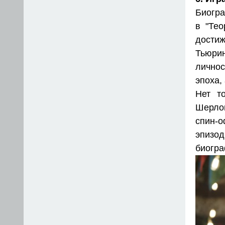
Биогра
в "Тео
достиж
Тьюри
личнос
эпоха,
Нет т
Шерлок
спин-о
эпизо
биогра