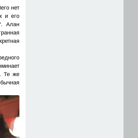
его нет
к и его
". Алан
ранная
кретная
редного
оминает
. Те же
Обычная