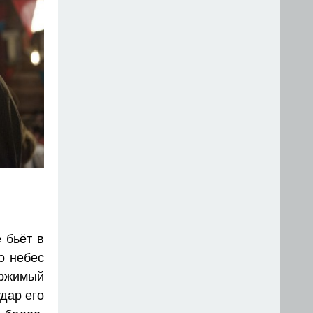
 бьёт в
о небес
ержимый
удар его