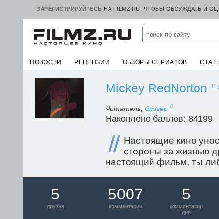
ЗАРЕГИСТРИРУЙТЕСЬ
НА FILMZ.RU, ЧТОБЫ ОБСУЖДАТЬ И О
НОВОСТИ
РЕЦЕНЗИИ
ОБЗОРЫ СЕРИАЛОВ
СТАТ
Mickey RedNorton
11 
6
Читатель,
блогер
Накоплено баллов: 84199
Настоящие кино уноси
стороны за жизнью д
настоящий фильм, ты либ
5
5007
5
друзья
комментарии
комментарии
дня