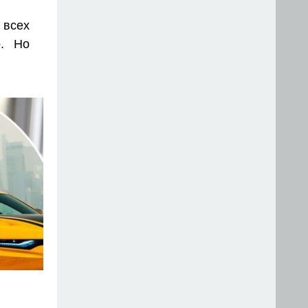
 всех
. Но