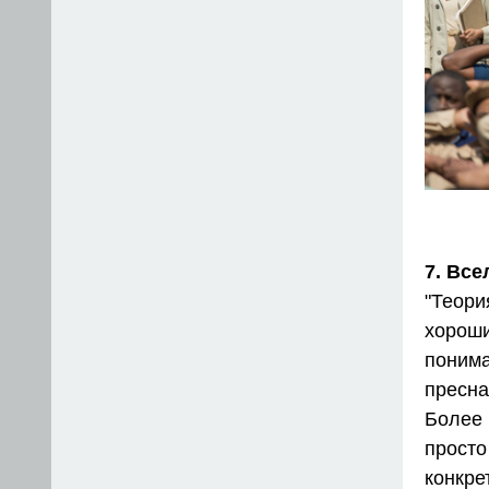
7. Все
"Теор
хорош
понима
пресна
Более
прост
конкре