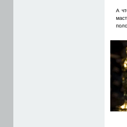
А ч
мас
поло