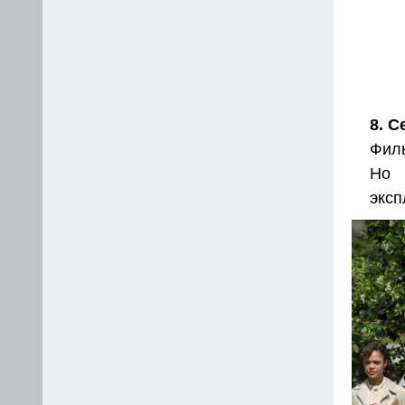
8. 
Филь
Но 
эксп