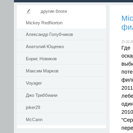
другие блоги
Mic
Mickey RedNorton
фи
Александр Голубчиков
21.02.2
Анатолий Ющенко
Где
оска
Борис Новиков
выб
Максим Марков
поте
фил
Voyager
2011
Джо Триббиани
лебе
один
joker29
201
"Се
McCann
пере