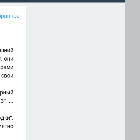
бранное
ешний
а они
рами
 свои
ёрный
" ...
дки",
иятно