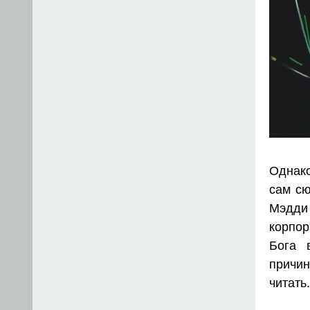
Однако
сам сю
Мэдди 
корпор
Бога 
причин
читать.