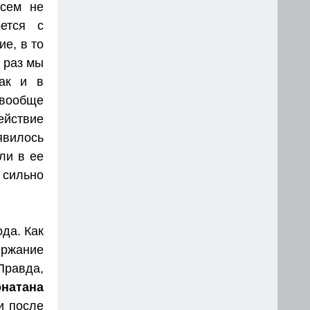
всем не
ется с
ие, в то
 раз мы
ак и в
 вообще
йствие
явилось
ли в ее
 сильно
ода. Как
ржание
Правда,
натана
и после