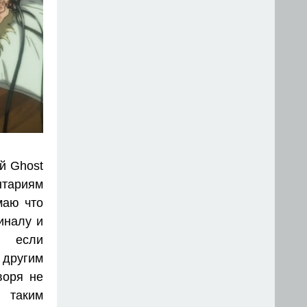
й Ghost
ентариям
маю что
иналу и
е если
 другим
воря не
н таким