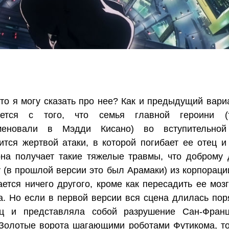
что я могу сказать про нее? Как и предыдущий вариа
ается с того, что семья главной героини (
меновали в Мэдди Кисано) во вступительной
ится жертвой атаки, в которой погибает ее отец и 
на получает такие тяжелые травмы, что доброму 
 (в прошлой версии это был Арамаки) из корпораци
ается ничего другого, кроме как пересадить ее мозг
а. Но если в первой версии вся сцена длилась пор
иц и представляла собой разрушение Сан-Фран
Золотые ворота шагающими роботами Футикома, то