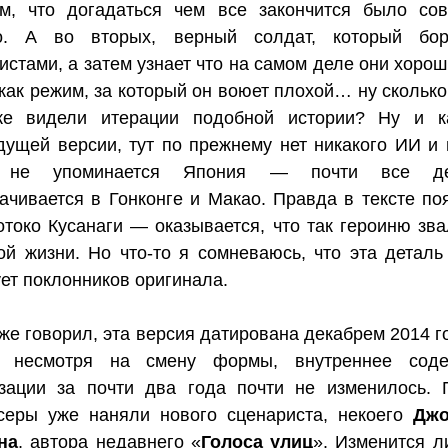
ом, что догадаться чем все закончится было со
о. А во вторых, верный солдат, который бор
истами, а затем узнает что на самом деле они хорош
как режим, за который он воюет плохой… ну сколько
же видели итерации подобной истории? Ну и к
ущей версии, тут по прежнему нет никакого ИИ и
к не упоминается Япония — почти все де
ачивается в Гонконге и Макао. Правда в тексте по
токо Кусанаги — оказывается, что так героиню зва
й жизни. Но что-то я сомневаюсь, что эта деталь
ет поклонников оригинала.
уже говорил, эта версия датирована декабрем 2014 г
, несмотря на смену формы, внутреннее соде
зации за почти два года почти не изменилось. 
серы уже наняли нового сценариста, некоего
Джо
на
, автора недавнего «
Голоса улиц
». Изменится л