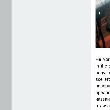
Не мог
in the
получе
все эт
наве
предп
назван
отлич