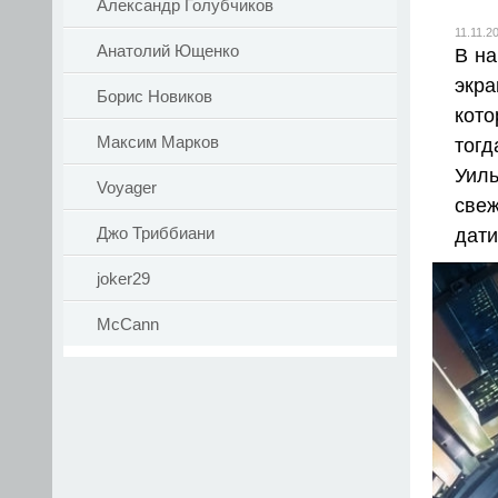
Александр Голубчиков
11.11.2
Анатолий Ющенко
В на
экр
Борис Новиков
кот
Максим Марков
тогд
Уил
Voyager
свеж
Джо Триббиани
дати
joker29
McCann