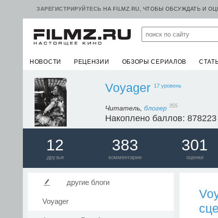
ЗАРЕГИСТРИРУЙТЕСЬ
НА FILMZ.RU, ЧТОБЫ ОБСУЖДАТЬ И О
НОВОСТИ
РЕЦЕНЗИИ
ОБЗОРЫ СЕРИАЛОВ
СТАТ
Voyager
17 уровень
355
Читатель,
блогер
Накоплено баллов: 878223
12
383
301
друзья
комментарии
оценки
другие блоги
Vo
Voyager
сце