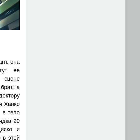
нт, она
тут ее
 сцене
брат, а
доктору
и Ханко
 в тело
ядка 20
циско и
 в этой