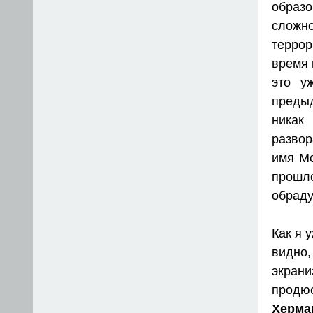
образ
сложн
террор
время 
это у
предыд
ника
развор
имя Мо
прошло
обраду
Как я 
видно
экрани
продю
Херма