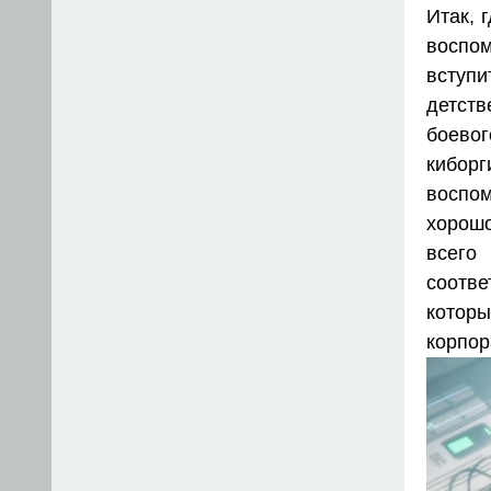
Итак, 
воспо
вступи
детст
боевог
кибор
воспом
хорошо
всего
соотве
котор
корпор