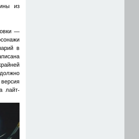
шины из
ровки —
рсонажи
нарий в
написана
крайней
 должно
 версия
а лайт-