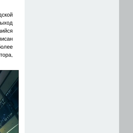
дской
выход
шийся
писан
более
тора,