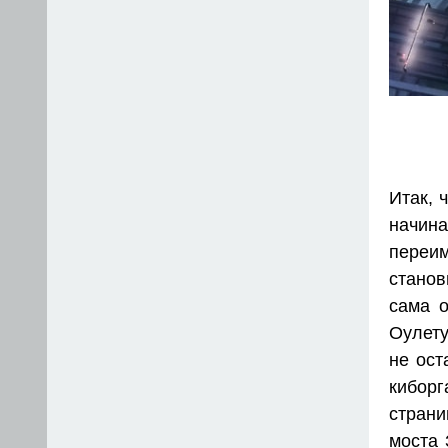
Итак, 
начин
переи
станов
сама о
Оулету
не ост
киборг
стран
моста 