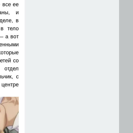
е все ее
аны, и
деле, в
 в тело
— а вот
енными
которые
етей со
 отдел
ьчик, с
центре