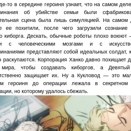
где-то в середине героиня узнает, что на самом дел
минания об убийстве семьи были сфабриков
тельная сцена была лишь симуляцией. На самом 
ве ее похитили, после чего загрузили сознание
о киборга. Дескать, обычные роботы плохо воюют 
ги с человеческими мозгами и с искусств
инаниями представляют собой идеальных солдат, 
 раскупаются. Корпорация Ханко давно похищает д
 мира, чтобы создавать киборгов, а Девятый
тственно защищает их. Ну а Кукловод — это мал
ым героиня до операции лежала в секретном 
ации, но которому удалось сбежать.