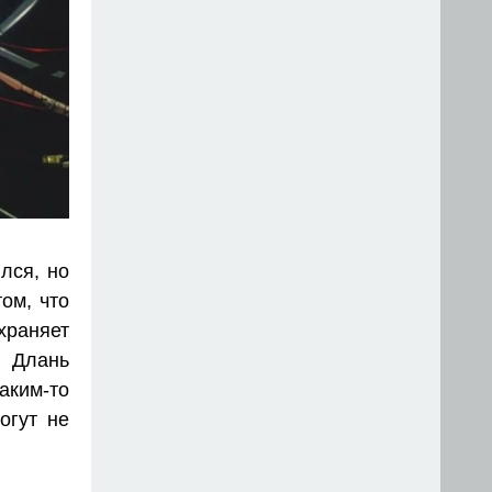
лся, но
ом, что
храняет
и Длань
аким-то
огут не