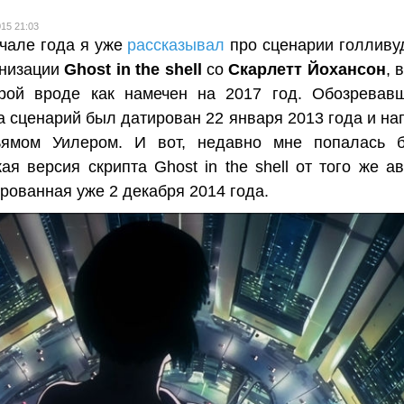
015 21:03
чале года я уже
рассказывал
про сценарии голливу
анизации
Ghost in the shell
со
Скарлетт Йохансон
, 
орой вроде как намечен на 2017 год. Обозревав
а сценарий был датирован 22 января 2013 года и на
ьямом Уилером. И вот, недавно мне попалась 
ая версия скрипта Ghost in the shell от того же ав
рованная уже 2 декабря 2014 года.