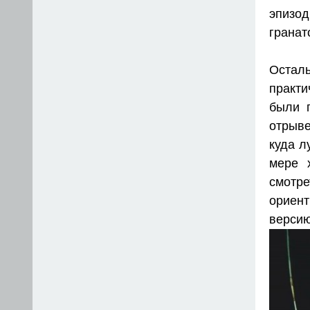
эпизо
гранат
Осталь
практи
были п
отрыве
куда л
мере 
смотр
ориент
версию