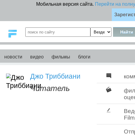
Мобильная версия сайта.
Перейти на полн
Зарегис
новости
видео
фильмы
блоги
Джо Триббиани
ком
Читатель
фи
оце
Вед
Film
Отп