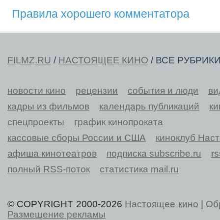
Правила хорошего комментатора
FILMZ.RU
/
НАСТОЯЩЕЕ КИНО
/ ВСЕ РУБРИК
новости кино
рецензии
события и люди
ви
кадры из фильмов
календарь публикаций
ки
спецпроекты
график кинопроката
кассовые сборы России и США
киноклуб Нас
афиша кинотеатров
подписка subscribe.ru
r
полный RSS-поток
статистика mail.ru
© COPYRIGHT 2000-2026
Настоящее кино
|
Об
Размещение рекламы