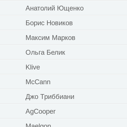
Анатолий Ющенко
Борис Новиков
Максим Марков
Ольга Белик
Klive
McCann
Джо Триббиани
AgCooper
Maelgon