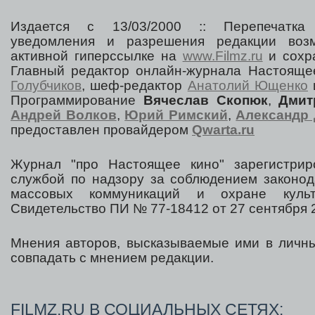
Издается с 13/03/2000 :: Перепечатка
уведомления и разрешения редакции воз
активной гиперссылке на
www.Filmz.ru
и сохра
Главный редактор онлайн-журнала Настоя
Голубчиков
, шеф-редактор
Анатолий Ющенко
Программирование
Вячеслав Скопюк
,
Дмит
Андрей Волков
,
Юрий Римский
,
Александр 
предоставлен провайдером
Qwarta.ru
Журнал "про Настоящее кино" зарегистрир
службой по надзору за соблюдением законод
массовых коммуникаций и охране культ
Свидетельство ПИ № 77-18412 от 27 сентября 2
Мнения авторов, высказываемые ими в личны
совпадать с мнением редакции.
FILMZ.RU В СОЦИАЛЬНЫХ СЕТЯХ: