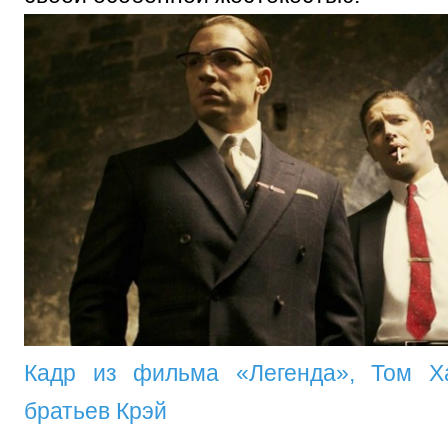
Кадр из фильма «Легенда», Том Х
братьев Крэй