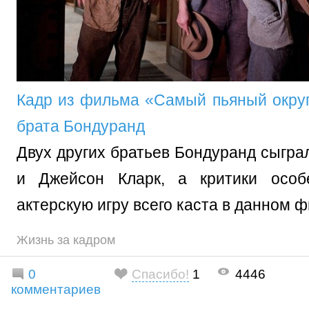
Кадр из фильма «Самый пьяный округ
брата Бондуранд
Двух других братьев Бондуранд сыгр
и Джейсон Кларк, а критики особ
актерскую игру всего каста в данном 
Жизнь за кадром
0
Спасибо!
1
4446
комментариев