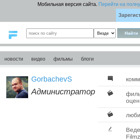
Мобильная версия сайта.
Перейти на полн
Зарегис
новости
видео
фильмы
блоги
GorbachevS
комм
Администратор
фил
оцен
люб
Веде
Filmz