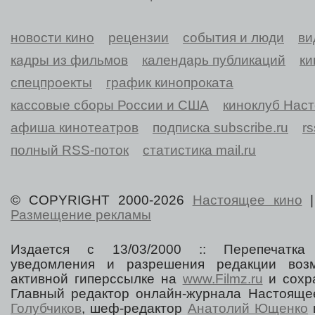
новости кино
рецензии
события и люди
ви
кадры из фильмов
календарь публикаций
ки
спецпроекты
график кинопроката
кассовые сборы России и США
киноклуб Нас
афиша кинотеатров
подписка subscribe.ru
r
полный RSS-поток
статистика mail.ru
© COPYRIGHT 2000-2026
Настоящее кино
Размещение рекламы
Издается с 13/03/2000 :: Перепечатка
уведомления и разрешения редакции воз
активной гиперссылке на
www.Filmz.ru
и сохра
Главный редактор онлайн-журнала Настоя
Голубчиков
, шеф-редактор
Анатолий Ющенко