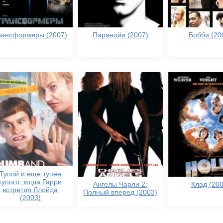
рансформеры (2007)
Паранойя (2007)
Бобби (20
Тупой и еще тупее
тупого: когда Гарри
Ангелы Чарли 2:
Клад (200
встретил Ллойда
Полный вперед (2003)
(2003)