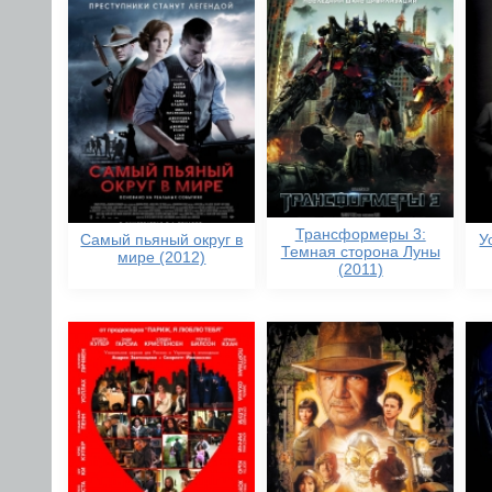
Трансформеры 3:
Самый пьяный округ в
У
Темная сторона Луны
мире (2012)
(2011)