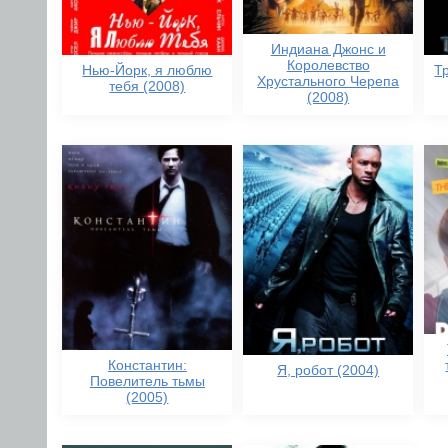
Индиана Джонс и
Королевство
Нью-Йорк, я люблю
Т
Хрустального Черепа
тебя (2008)
(2008)
Константин:
Я, робот (2004)
Повелитель тьмы
(2005)