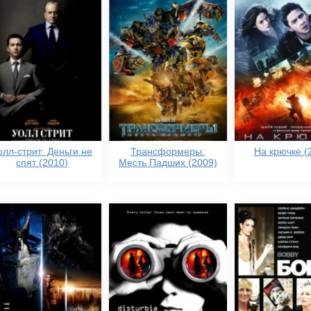
олл-стрит: Деньги не
Трансформеры:
На крючке (
спят (2010)
Месть Падших (2009)