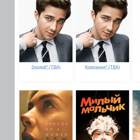
Злодей* (TBA)
Компания* (TBA)