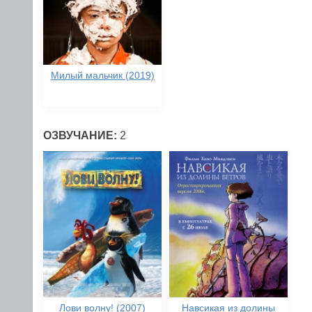
Милый мальчик (2019)
ОЗВУЧАНИЕ:
2
Лови волну! (2007)
Навсикая из долины